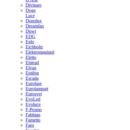
Divinare
Doge
Luce
Donolux
Dreamfan
Duwi
EDG
Eglo
Eichholtz
Elektrostandard
Eletto
Elstead
Elvan
Emibig
Escada
Eurofase
Eurolampart
Eurosvet
EvoLed
Evoluce
F-Promo
Fabbian
Fametto
Faro