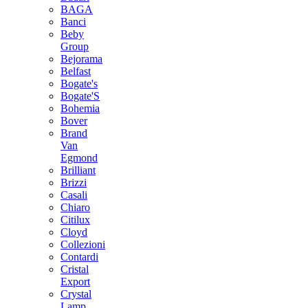
BAGA
Banci
Beby
Group
Bejorama
Belfast
Bogate's
Bogate'S
Bohemia
Bover
Brand
Van
Egmond
Brilliant
Brizzi
Casali
Chiaro
Citilux
Cloyd
Collezioni
Contardi
Cristal
Export
Crystal
Lamp