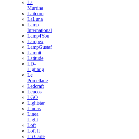
La
Murrina
Laitcom
LaLuna
Lamp
International
Lamp4You
Lampex
LampGustaf
Lampit
Latitude
LD-
Lighting
Le
Porcellane
Ledcraft
Leucos
LGO
Lightstar
Lindas
Linea
Light
Loft
Loft It
Lu Carte