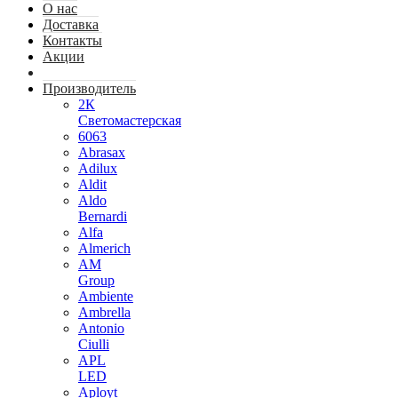
О нас
Доставка
Контакты
Акции
Производитель
2К
Светомастерская
6063
Abrasax
Adilux
Aldit
Aldo
Bernardi
Alfa
Almerich
AM
Group
Ambiente
Ambrella
Antonio
Ciulli
APL
LED
Aployt