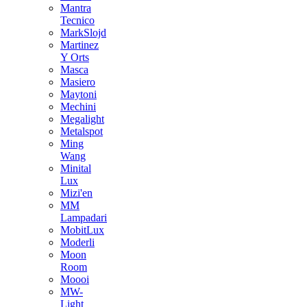
Mantra
Tecnico
MarkSlojd
Martinez
Y Orts
Masca
Masiero
Maytoni
Mechini
Megalight
Metalspot
Ming
Wang
Minital
Lux
Mizi'en
MM
Lampadari
MobitLux
Moderli
Moon
Room
Moooi
MW-
Light