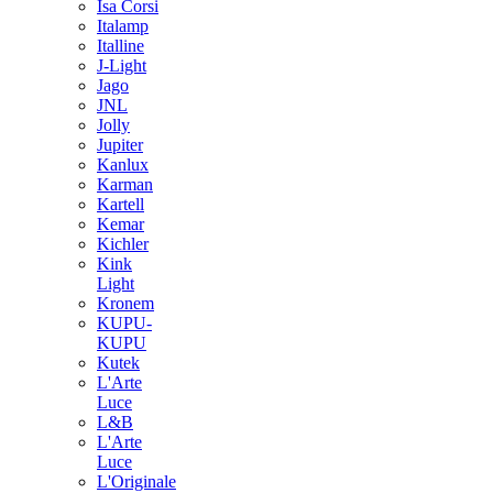
Isa Corsi
Italamp
Italline
J-Light
Jago
JNL
Jolly
Jupiter
Kanlux
Karman
Kartell
Kemar
Kichler
Kink
Light
Kronem
KUPU-
KUPU
Kutek
L'Arte
Luce
L&B
L'Arte
Luce
L'Originale