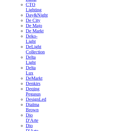
CTO
Lighting
Day&Night
De City
De Majo
De Markt
Deko-
Light
DeLight
Collection
Delta
Light
Delta
Lux
DeMarkt
Denkirs
Deqing
Pegasus
DesignLed
Dialma
Brown
Dio
D'Arte
Dio
D'Arte