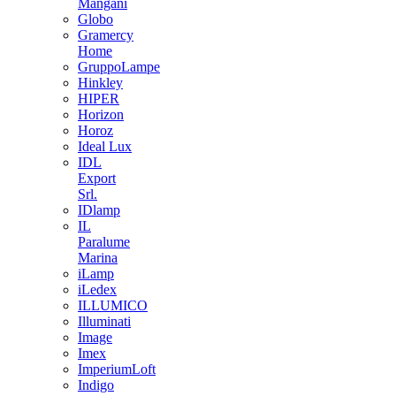
Mangani
Globo
Gramercy
Home
GruppoLampe
Hinkley
HIPER
Horizon
Horoz
Ideal Lux
IDL
Export
Srl.
IDlamp
IL
Paralume
Marina
iLamp
iLedex
ILLUMICO
Illuminati
Image
Imex
ImperiumLoft
Indigo