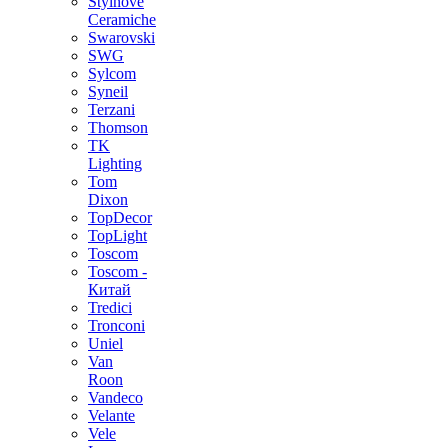
Stylnove
Ceramiche
Swarovski
SWG
Sylcom
Syneil
Terzani
Thomson
TK
Lighting
Tom
Dixon
TopDecor
TopLight
Toscom
Toscom -
Китай
Tredici
Tronconi
Uniel
Van
Roon
Vandeco
Velante
Vele