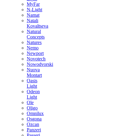
MyFar
N-Light
Namat
Natali
Kovaltseva
Natural
Concepts
Natures
Nemo
Newport
Novotech
Nowodvorski
Nuova
Montart
Oasis
Light
Odeon
Light
Ole
Oligo
Omnilux
Osgona
Ozcan
Panzeri
Passeri