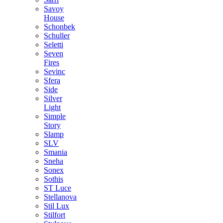
Savoy
House
Schonbek
Schuller
Seletti
Seven
Fires
Sevinc
Sfera
Side
Silver
Light
Simple
Story
Slamp
SLV
Smania
Sneha
Sonex
Sothis
ST Luce
Stellanova
Stil Lux
Stilfort