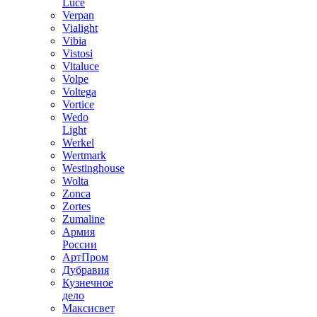
Luce
Verpan
Vialight
Vibia
Vistosi
Vitaluce
Volpe
Voltega
Vortice
Wedo
Light
Werkel
Wertmark
Westinghouse
Wolta
Zonca
Zortes
Zumaline
Армия
России
АртПром
Дубравия
Кузнечное
дело
Максисвет