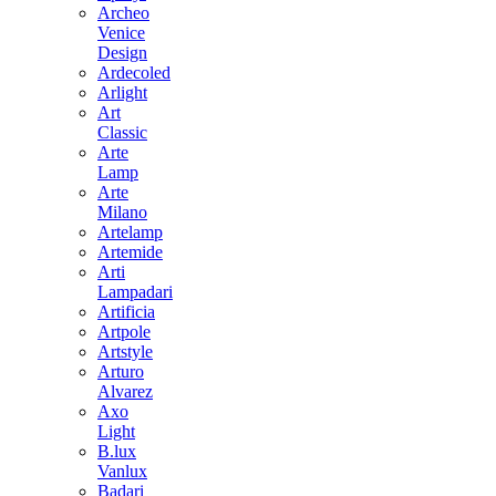
Archeo
Venice
Design
Ardecoled
Arlight
Art
Classic
Arte
Lamp
Arte
Milano
Artelamp
Artemide
Arti
Lampadari
Artificia
Artpole
Artstyle
Arturo
Alvarez
Axo
Light
B.lux
Vanlux
Badari