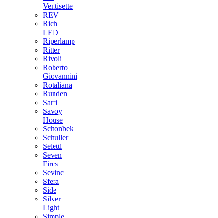
Ventisette
REV
Rich
LED
Riperlamp
Ritter
Rivoli
Roberto
Giovannini
Rotaliana
Runden
Sarri
Savoy
House
Schonbek
Schuller
Seletti
Seven
Fires
Sevinc
Sfera
Side
Silver
Light
Simple