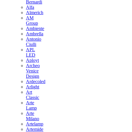
Bernardi
Alfa
Almerich
AM
Group
Ambiente
Ambrella
Antonio
Ciulli
APL
LED
Aployt
Archeo
Venice
Design
Ardecoled
Arlight
Art
Classic
Arte
Lamp
Arte
Milano
Artelamp
Artemide