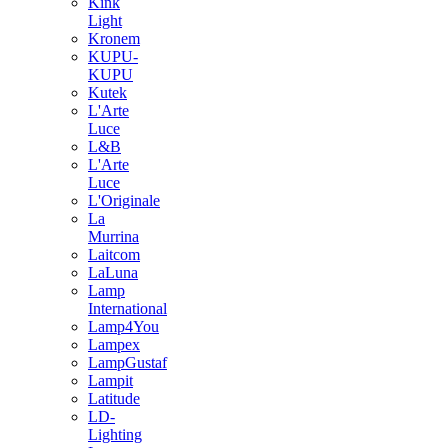
Kink
Light
Kronem
KUPU-
KUPU
Kutek
L'Arte
Luce
L&B
L'Arte
Luce
L'Originale
La
Murrina
Laitcom
LaLuna
Lamp
International
Lamp4You
Lampex
LampGustaf
Lampit
Latitude
LD-
Lighting