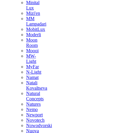
Minital
Lux
Mizi'en
MM
Lampadari
MobitLux
Moderli
Moon
Room
Moooi
MW-
Light
MyFar
N-Light
Namat
Natali
Kovaltseva
Natural
Concepts
Natures
Nemo
Newport
Novotech
Nowodvorski
Nuova