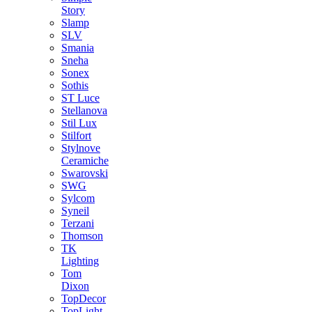
Story
Slamp
SLV
Smania
Sneha
Sonex
Sothis
ST Luce
Stellanova
Stil Lux
Stilfort
Stylnove
Ceramiche
Swarovski
SWG
Sylcom
Syneil
Terzani
Thomson
TK
Lighting
Tom
Dixon
TopDecor
TopLight