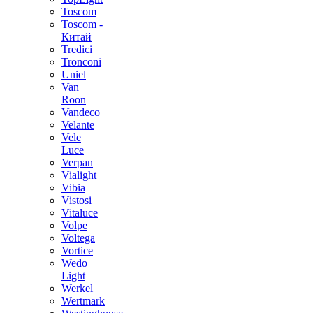
Toscom
Toscom -
Китай
Tredici
Tronconi
Uniel
Van
Roon
Vandeco
Velante
Vele
Luce
Verpan
Vialight
Vibia
Vistosi
Vitaluce
Volpe
Voltega
Vortice
Wedo
Light
Werkel
Wertmark