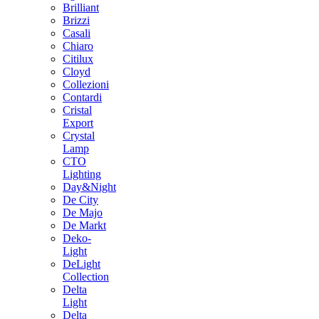
Brilliant
Brizzi
Casali
Chiaro
Citilux
Cloyd
Collezioni
Contardi
Cristal
Export
Crystal
Lamp
CTO
Lighting
Day&Night
De City
De Majo
De Markt
Deko-
Light
DeLight
Collection
Delta
Light
Delta