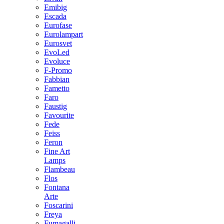
Emibig
Escada
Eurofase
Eurolampart
Eurosvet
EvoLed
Evoluce
F-Promo
Fabbian
Fametto
Faro
Faustig
Favourite
Fede
Feiss
Feron
Fine Art
Lamps
Flambeau
Flos
Fontana
Arte
Foscarini
Freya
Fumagalli