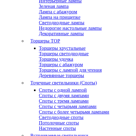
Интерьерные лампы
Зеленая лампа
Лампа с абажуром
Лампа на прищепке
Светодиодные лампы
Недорогие настольные лампы
Декоративные лампы
Торшеры
TOP
Торшеры хрустальные
Торшеры светодиодные
Торшеры удочка
Торшеры с абажуром
Торшеры с лампой для чтения
Деревянные торшеры
Точечные светильники (Споты)
Споты с одной лампой
Споты с двумя лампами
Споты с тремя лампами
Споты с четырьмя лампами
Споты с более четырьмя лампами
Светодиодные споты
Потолочные споты
Настенные споты
Встраиваемые светильники