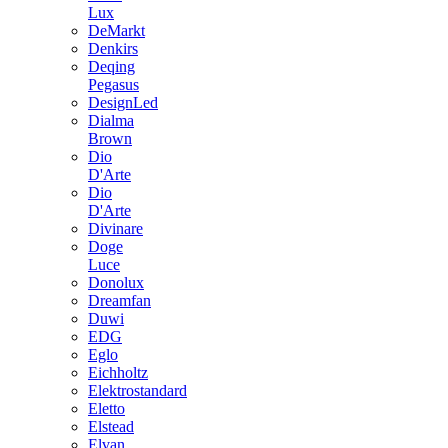
Lux
DeMarkt
Denkirs
Deqing
Pegasus
DesignLed
Dialma
Brown
Dio
D'Arte
Dio
D'Arte
Divinare
Doge
Luce
Donolux
Dreamfan
Duwi
EDG
Eglo
Eichholtz
Elektrostandard
Eletto
Elstead
Elvan