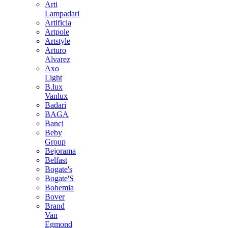
Arti
Lampadari
Artificia
Artpole
Artstyle
Arturo
Alvarez
Axo
Light
B.lux
Vanlux
Badari
BAGA
Banci
Beby
Group
Bejorama
Belfast
Bogate's
Bogate'S
Bohemia
Bover
Brand
Van
Egmond