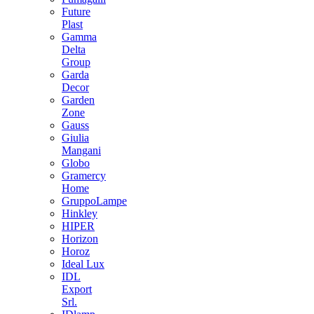
Future
Plast
Gamma
Delta
Group
Garda
Decor
Garden
Zone
Gauss
Giulia
Mangani
Globo
Gramercy
Home
GruppoLampe
Hinkley
HIPER
Horizon
Horoz
Ideal Lux
IDL
Export
Srl.