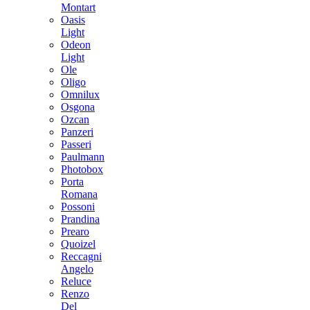
Montart
Oasis
Light
Odeon
Light
Ole
Oligo
Omnilux
Osgona
Ozcan
Panzeri
Passeri
Paulmann
Photobox
Porta
Romana
Possoni
Prandina
Prearo
Quoizel
Reccagni
Angelo
Reluce
Renzo
Del