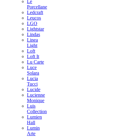
Le
Porcellane
Ledcraft
Leucos
LGO
Lightstar
Lindas
Linea
Light
Loft
Loft It
Lu Carte
Luce
Solara
Lucia
Tucci
Lucide
Lucienne
Monique
Luis
Collection
Lumien
Hall
Lumin
Arte