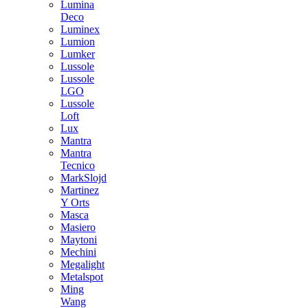
Lumina
Deco
Luminex
Lumion
Lumker
Lussole
Lussole
LGO
Lussole
Loft
Lux
Mantra
Mantra
Tecnico
MarkSlojd
Martinez
Y Orts
Masca
Masiero
Maytoni
Mechini
Megalight
Metalspot
Ming
Wang