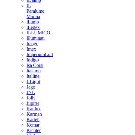
IDlamp
IL
Paralume
Marina
iLamp
iLedex
ILLUMICO
Illuminati
Image
Imex
ImperiumLoft
Indigo
Isa Corsi
Italamp
Italline
J-Light
Jago
JNL
Jolly
Jupiter
Kanlux
Karman
Kartell
Kemar
Kichler