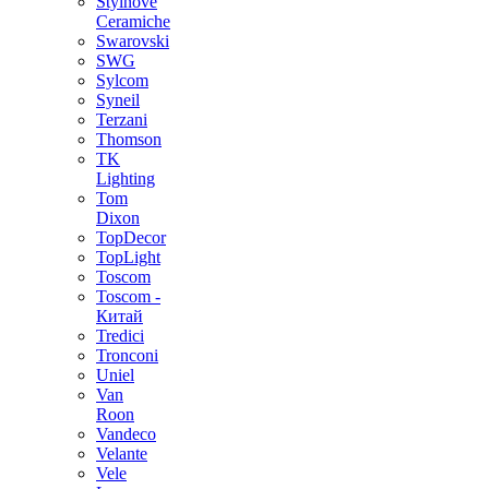
Stylnove
Ceramiche
Swarovski
SWG
Sylcom
Syneil
Terzani
Thomson
TK
Lighting
Tom
Dixon
TopDecor
TopLight
Toscom
Toscom -
Китай
Tredici
Tronconi
Uniel
Van
Roon
Vandeco
Velante
Vele