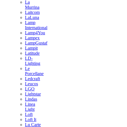
La
Murrina
Laitcom
LaLuna
Lamp
International
Lamp4You
Lampex
LampGustaf
Lampit
Latitude
LD-
Lighting
Le
Porcellane
Ledcraft
Leucos
LGO
Lightstar
Lindas
Linea
Light
Loft
Loft It
Lu Carte