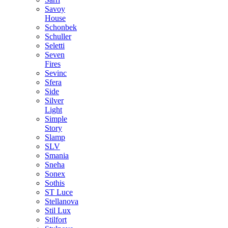
Savoy
House
Schonbek
Schuller
Seletti
Seven
Fires
Sevinc
Sfera
Side
Silver
Light
Simple
Story
Slamp
SLV
Smania
Sneha
Sonex
Sothis
ST Luce
Stellanova
Stil Lux
Stilfort