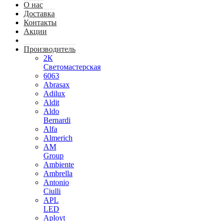
О нас
Доставка
Контакты
Акции
Производитель
2К
Светомастерская
6063
Abrasax
Adilux
Aldit
Aldo
Bernardi
Alfa
Almerich
AM
Group
Ambiente
Ambrella
Antonio
Ciulli
APL
LED
Aployt