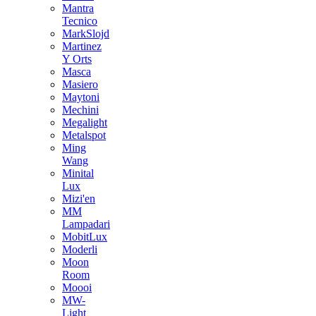
Mantra
Tecnico
MarkSlojd
Martinez
Y Orts
Masca
Masiero
Maytoni
Mechini
Megalight
Metalspot
Ming
Wang
Minital
Lux
Mizi'en
MM
Lampadari
MobitLux
Moderli
Moon
Room
Moooi
MW-
Light