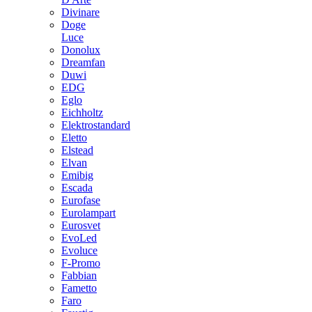
Divinare
Doge
Luce
Donolux
Dreamfan
Duwi
EDG
Eglo
Eichholtz
Elektrostandard
Eletto
Elstead
Elvan
Emibig
Escada
Eurofase
Eurolampart
Eurosvet
EvoLed
Evoluce
F-Promo
Fabbian
Fametto
Faro