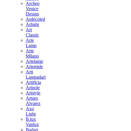
Archeo
Venice
Design
Ardecoled
Arlight
Art
Classic
Arte
Lamp
Arte
Milano
Artelamp
Artemide
Arti
Lampadari
Artificia
Artpole
Artstyle
Arturo
Alvarez
Axo
Light
B.lux
Vanlux
Badari