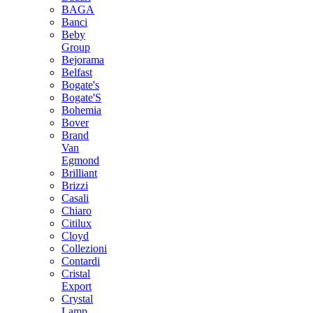
BAGA
Banci
Beby
Group
Bejorama
Belfast
Bogate's
Bogate'S
Bohemia
Bover
Brand
Van
Egmond
Brilliant
Brizzi
Casali
Chiaro
Citilux
Cloyd
Collezioni
Contardi
Cristal
Export
Crystal
Lamp