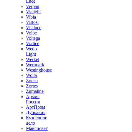
Luce
Verpan
Vialight
Vibia
Vistosi
Vitaluce
Volpe
Voltega
Vortice
Wedo
Light
Werkel
Wertmark
Westinghouse
Wolta
Zonca
Zortes
Zumaline
Армия
России
АртПром
Дубравия
Кузнечное
дело
Максисвет