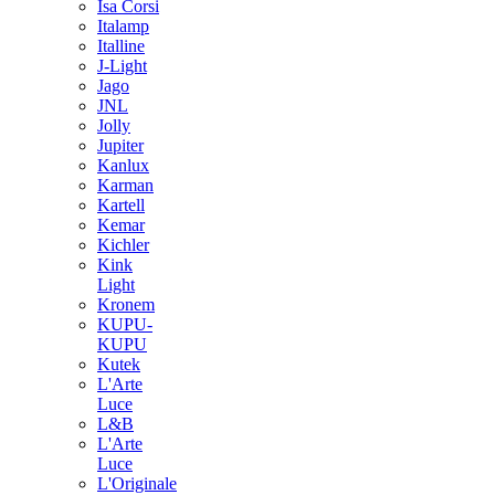
Isa Corsi
Italamp
Italline
J-Light
Jago
JNL
Jolly
Jupiter
Kanlux
Karman
Kartell
Kemar
Kichler
Kink
Light
Kronem
KUPU-
KUPU
Kutek
L'Arte
Luce
L&B
L'Arte
Luce
L'Originale