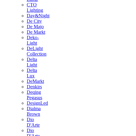
CTO
Lighting
Day&Night
De City
De Majo
De Markt
Deko-
Light
DeLight
Collection
Delta
Light
Delta
Lux
DeMarkt
Denkirs
Deqing
Pegasus
DesignLed
Dialma
Brown
Dio
D'Arte
Dio
D'Arte