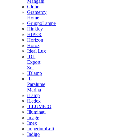
Mangani
Globo
Gramercy
Home
GruppoLampe
Hinkley
HIPER
Horizon
Horoz
Ideal Lux
IDL
Export
Srl.
IDlamp
IL
Paralume
Marina
iLamp
iLedex
ILLUMICO
Illuminati
Image
Imex
ImperiumLoft
Indigo