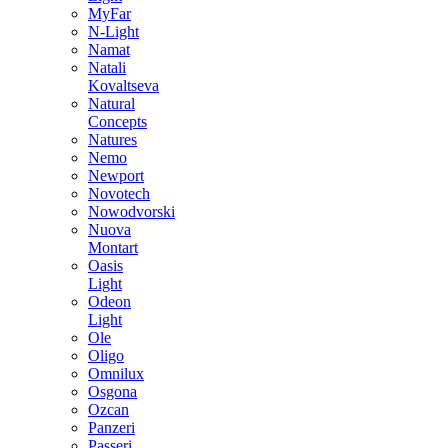
MyFar
N-Light
Namat
Natali
Kovaltseva
Natural
Concepts
Natures
Nemo
Newport
Novotech
Nowodvorski
Nuova
Montart
Oasis
Light
Odeon
Light
Ole
Oligo
Omnilux
Osgona
Ozcan
Panzeri
Passeri