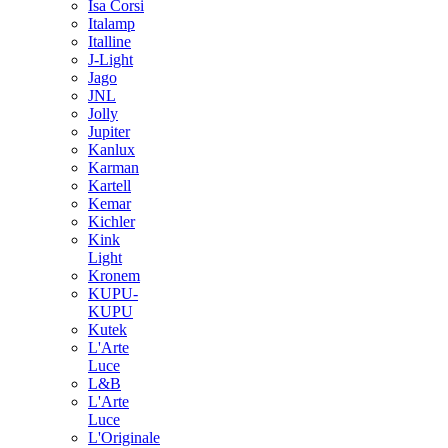
Isa Corsi
Italamp
Italline
J-Light
Jago
JNL
Jolly
Jupiter
Kanlux
Karman
Kartell
Kemar
Kichler
Kink
Light
Kronem
KUPU-
KUPU
Kutek
L'Arte
Luce
L&B
L'Arte
Luce
L'Originale