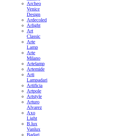
Archeo
Venice
Design
Ardecoled
Arlight
Art
Classic
Arte
Lamp
Arte
Milano
Artelamp
Artemide
Arti
Lampadari
Artificia
Artpole
Artstyle
Arturo
Alvarez
Axo
Light
B.lux
Vanlux
Badari