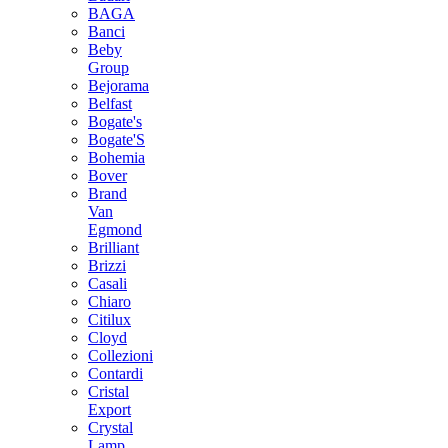
BAGA
Banci
Beby
Group
Bejorama
Belfast
Bogate's
Bogate'S
Bohemia
Bover
Brand
Van
Egmond
Brilliant
Brizzi
Casali
Chiaro
Citilux
Cloyd
Collezioni
Contardi
Cristal
Export
Crystal
Lamp