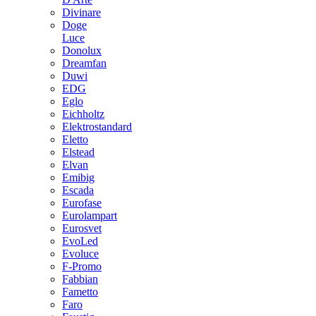
Divinare
Doge
Luce
Donolux
Dreamfan
Duwi
EDG
Eglo
Eichholtz
Elektrostandard
Eletto
Elstead
Elvan
Emibig
Escada
Eurofase
Eurolampart
Eurosvet
EvoLed
Evoluce
F-Promo
Fabbian
Fametto
Faro