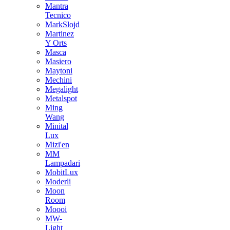
Mantra
Tecnico
MarkSlojd
Martinez
Y Orts
Masca
Masiero
Maytoni
Mechini
Megalight
Metalspot
Ming
Wang
Minital
Lux
Mizi'en
MM
Lampadari
MobitLux
Moderli
Moon
Room
Moooi
MW-
Light