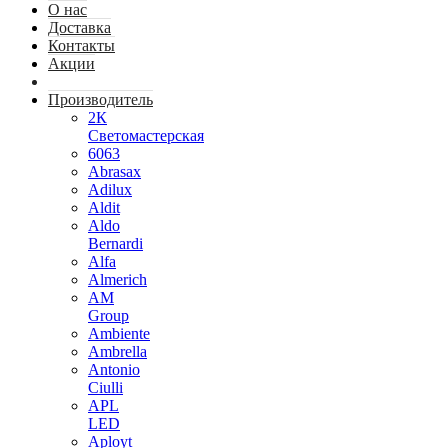
О нас
Доставка
Контакты
Акции
Производитель
2К
Светомастерская
6063
Abrasax
Adilux
Aldit
Aldo
Bernardi
Alfa
Almerich
AM
Group
Ambiente
Ambrella
Antonio
Ciulli
APL
LED
Aployt