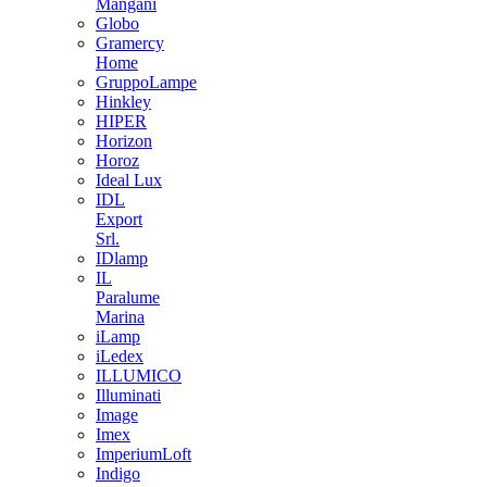
Mangani
Globo
Gramercy
Home
GruppoLampe
Hinkley
HIPER
Horizon
Horoz
Ideal Lux
IDL
Export
Srl.
IDlamp
IL
Paralume
Marina
iLamp
iLedex
ILLUMICO
Illuminati
Image
Imex
ImperiumLoft
Indigo