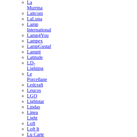
La
Murrina
Laitcom
LaLuna
Lamp
International
Lamp4You
Lampex
LampGustaf
Lampit
Latitude
LD-
Lighting
Le
Porcellane
Ledcraft
Leucos
LGO
Lightstar
Lindas
Linea
Light
Loft
Loft It
Lu Carte