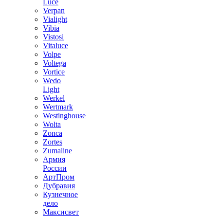
Luce
Verpan
Vialight
Vibia
Vistosi
Vitaluce
Volpe
Voltega
Vortice
Wedo
Light
Werkel
Wertmark
Westinghouse
Wolta
Zonca
Zortes
Zumaline
Армия
России
АртПром
Дубравия
Кузнечное
дело
Максисвет