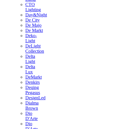
CTO
Lighting
Day&Night
De City
De Majo
De Markt
Deko-
Light
DeLight
Collection
Delta
Light
Delta
Lux
DeMarkt
Denkirs
Deqing
Pegasus
DesignLed
Dialma
Brown
Dio
D'Arte
Dio
D'Arte