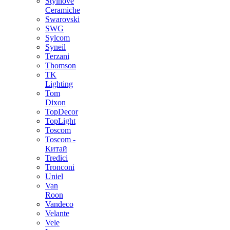
Stylnove
Ceramiche
Swarovski
SWG
Sylcom
Syneil
Terzani
Thomson
TK
Lighting
Tom
Dixon
TopDecor
TopLight
Toscom
Toscom -
Китай
Tredici
Tronconi
Uniel
Van
Roon
Vandeco
Velante
Vele