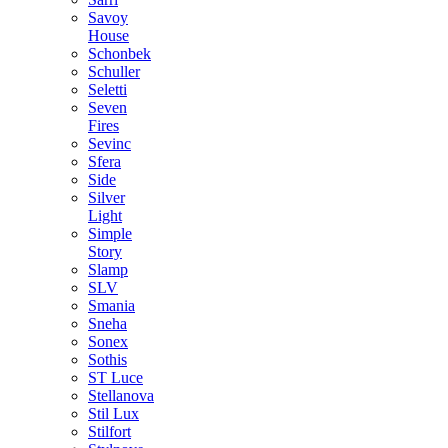
Savoy
House
Schonbek
Schuller
Seletti
Seven
Fires
Sevinc
Sfera
Side
Silver
Light
Simple
Story
Slamp
SLV
Smania
Sneha
Sonex
Sothis
ST Luce
Stellanova
Stil Lux
Stilfort