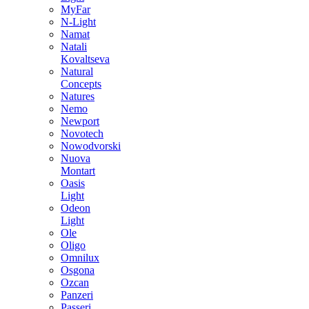
MyFar
N-Light
Namat
Natali
Kovaltseva
Natural
Concepts
Natures
Nemo
Newport
Novotech
Nowodvorski
Nuova
Montart
Oasis
Light
Odeon
Light
Ole
Oligo
Omnilux
Osgona
Ozcan
Panzeri
Passeri