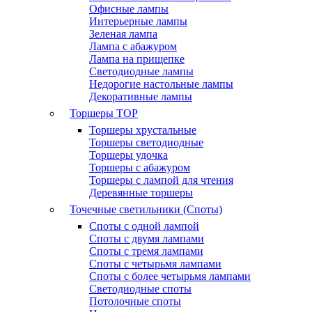
Офисные лампы
Интерьерные лампы
Зеленая лампа
Лампа с абажуром
Лампа на прищепке
Светодиодные лампы
Недорогие настольные лампы
Декоративные лампы
Торшеры
TOP
Торшеры хрустальные
Торшеры светодиодные
Торшеры удочка
Торшеры с абажуром
Торшеры с лампой для чтения
Деревянные торшеры
Точечные светильники (Споты)
Споты с одной лампой
Споты с двумя лампами
Споты с тремя лампами
Споты с четырьмя лампами
Споты с более четырьмя лампами
Светодиодные споты
Потолочные споты