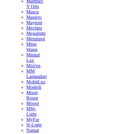
Martinez
Y Orts
Masca
Masiero
Maytoni
Mechini
Megalight
Metalspot
Ming
Wang
Minital
Lux
Mizi'en
MM
Lampadari
MobitLux
Moderli
Moon
Room
Moooi
MW-
Light
MyFar
N-Light
Namat