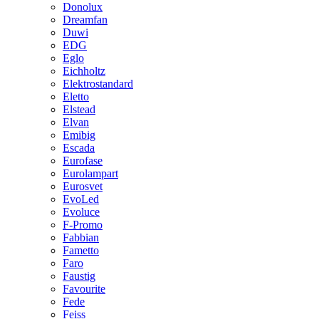
Donolux
Dreamfan
Duwi
EDG
Eglo
Eichholtz
Elektrostandard
Eletto
Elstead
Elvan
Emibig
Escada
Eurofase
Eurolampart
Eurosvet
EvoLed
Evoluce
F-Promo
Fabbian
Fametto
Faro
Faustig
Favourite
Fede
Feiss