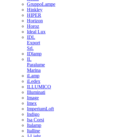
GruppoLampe
Hinkley
HIPER
Horizon
Horoz
Ideal Lux
IDL
Export
Srl.
IDlamp
IL
Paralume
Marina
iLamp
iLedex
ILLUMICO
Illuminati
Image
Imex
ImperiumLoft
Indigo
Isa Corsi
Italamp
Italline
J-Light