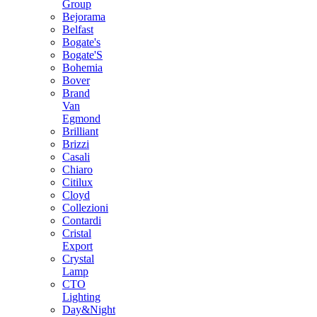
Group
Bejorama
Belfast
Bogate's
Bogate'S
Bohemia
Bover
Brand
Van
Egmond
Brilliant
Brizzi
Casali
Chiaro
Citilux
Cloyd
Collezioni
Contardi
Cristal
Export
Crystal
Lamp
CTO
Lighting
Day&Night