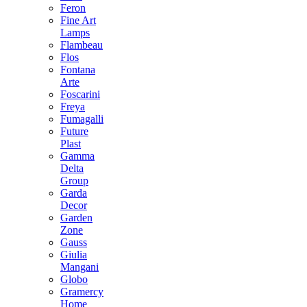
Feron
Fine Art
Lamps
Flambeau
Flos
Fontana
Arte
Foscarini
Freya
Fumagalli
Future
Plast
Gamma
Delta
Group
Garda
Decor
Garden
Zone
Gauss
Giulia
Mangani
Globo
Gramercy
Home