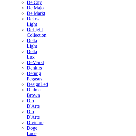
De City
De Majo
De Markt
Deko-
Light
DeLight
Collection
Delta
Light
Delta
Lux
DeMarkt
Denkirs
Deqing
Pegasus
DesignLed
Dialma
Brown
Dio
D'Arte
Dio
D'Arte
Divinare
Doge
Luce