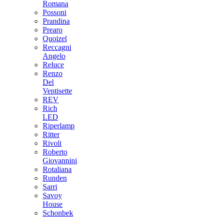
Romana
Possoni
Prandina
Prearo
Quoizel
Reccagni
Angelo
Reluce
Renzo
Del
Ventisette
REV
Rich
LED
Riperlamp
Ritter
Rivoli
Roberto
Giovannini
Rotaliana
Runden
Sarri
Savoy
House
Schonbek