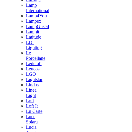
Lamp
International
Lamp4You
Lampex
LampGustaf
Lampit
Latitude
LD-
Lighting
Le
Porcellane
Ledcraft
Leucos
LGO
Lightstar
Lindas
Linea
Light
Loft
Loft It
Lu Carte
Luce
Solara
Lucia