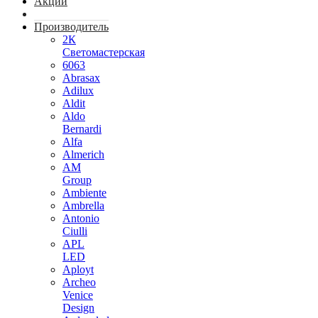
Акции
Производитель
2К
Светомастерская
6063
Abrasax
Adilux
Aldit
Aldo
Bernardi
Alfa
Almerich
AM
Group
Ambiente
Ambrella
Antonio
Ciulli
APL
LED
Aployt
Archeo
Venice
Design