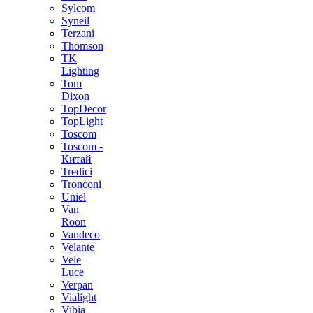
Sylcom
Syneil
Terzani
Thomson
TK
Lighting
Tom
Dixon
TopDecor
TopLight
Toscom
Toscom -
Китай
Tredici
Tronconi
Uniel
Van
Roon
Vandeco
Velante
Vele
Luce
Verpan
Vialight
Vibia