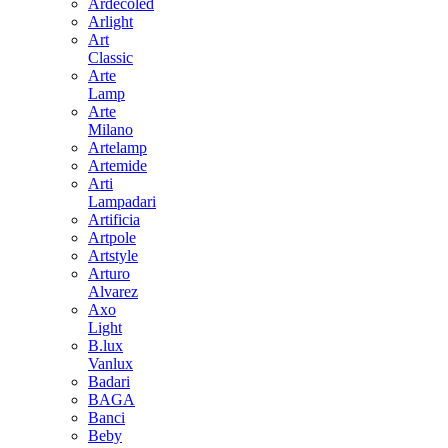
Ardecoled
Arlight
Art
Classic
Arte
Lamp
Arte
Milano
Artelamp
Artemide
Arti
Lampadari
Artificia
Artpole
Artstyle
Arturo
Alvarez
Axo
Light
B.lux
Vanlux
Badari
BAGA
Banci
Beby