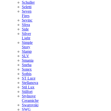
Schuller
Seletti
Seven
Fires
Sevinc
Sfera
Side
Silver
Light
Simple
Story
Slamp
SLV
Smania
Sneha
Sonex
Sothis
ST Luce
Stellanova
Stil Lux
Stilfort
Stylnove
Ceramiche
Swarovski
SWG