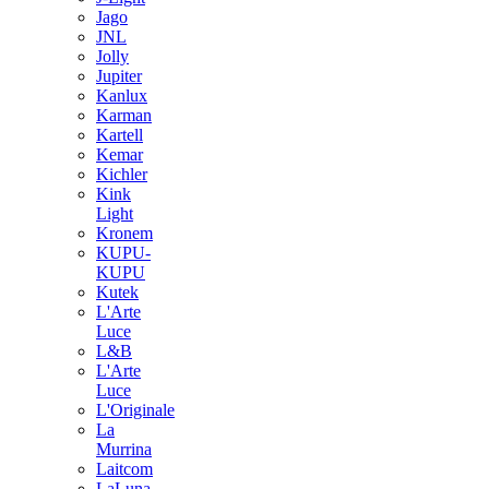
Jago
JNL
Jolly
Jupiter
Kanlux
Karman
Kartell
Kemar
Kichler
Kink
Light
Kronem
KUPU-
KUPU
Kutek
L'Arte
Luce
L&B
L'Arte
Luce
L'Originale
La
Murrina
Laitcom
LaLuna