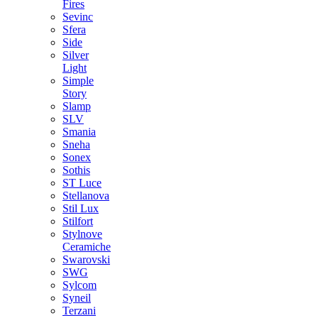
Fires
Sevinc
Sfera
Side
Silver
Light
Simple
Story
Slamp
SLV
Smania
Sneha
Sonex
Sothis
ST Luce
Stellanova
Stil Lux
Stilfort
Stylnove
Ceramiche
Swarovski
SWG
Sylcom
Syneil
Terzani