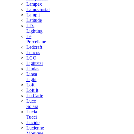
Lampex
LampGustaf
Lampit
Latitude
LD-
Lighting
Le
Porcellane
Ledcraft
Leucos
LGO
Lightstar
Lindas
Linea
Light
Loft
Loft It
Lu Carte
Luce
Solara
Lucia
Tucci
Lucide
Lucienne
Monique