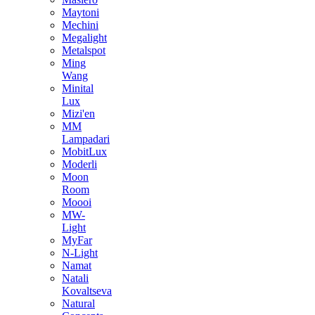
Maytoni
Mechini
Megalight
Metalspot
Ming
Wang
Minital
Lux
Mizi'en
MM
Lampadari
MobitLux
Moderli
Moon
Room
Moooi
MW-
Light
MyFar
N-Light
Namat
Natali
Kovaltseva
Natural