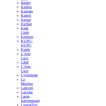
Jupiter
Kanlux
Karman
Kartell
Kemar
Kichler
Kink
Light
Kronem
KUPU-
KUPU
Kutek
L'Arte
Luce
L&B
L'Arte
Luce
L'Originale
La
Murrina
Laitcom
LaLuna
Lamp
International
Lamp4You