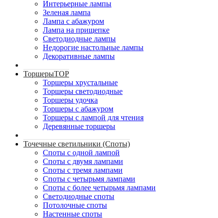
Интерьерные лампы
Зеленая лампа
Лампа с абажуром
Лампа на прищепке
Светодиодные лампы
Недорогие настольные лампы
Декоративные лампы
Торшеры
TOP
Торшеры хрустальные
Торшеры светодиодные
Торшеры удочка
Торшеры с абажуром
Торшеры с лампой для чтения
Деревянные торшеры
Точечные светильники (Споты)
Споты с одной лампой
Споты с двумя лампами
Споты с тремя лампами
Споты с четырьмя лампами
Споты с более четырьмя лампами
Светодиодные споты
Потолочные споты
Настенные споты