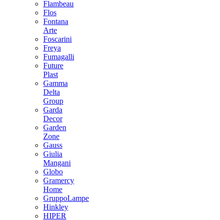
Flambeau
Flos
Fontana
Arte
Foscarini
Freya
Fumagalli
Future
Plast
Gamma
Delta
Group
Garda
Decor
Garden
Zone
Gauss
Giulia
Mangani
Globo
Gramercy
Home
GruppoLampe
Hinkley
HIPER