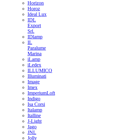
Horizon
Horoz
Ideal Lux
IDL
Export
Srl.
IDlamp
IL
Paralume
Marina
iLamp
iLedex
ILLUMICO
Illuminati
Image
Imex
ImperiumLoft
Indigo
Isa Corsi
Italamp
Italline
J-Light
Jago
JNL
Jolly