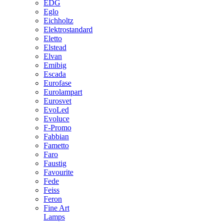
EDG
Eglo
Eichholtz
Elektrostandard
Eletto
Elstead
Elvan
Emibig
Escada
Eurofase
Eurolampart
Eurosvet
EvoLed
Evoluce
F-Promo
Fabbian
Fametto
Faro
Faustig
Favourite
Fede
Feiss
Feron
Fine Art
Lamps