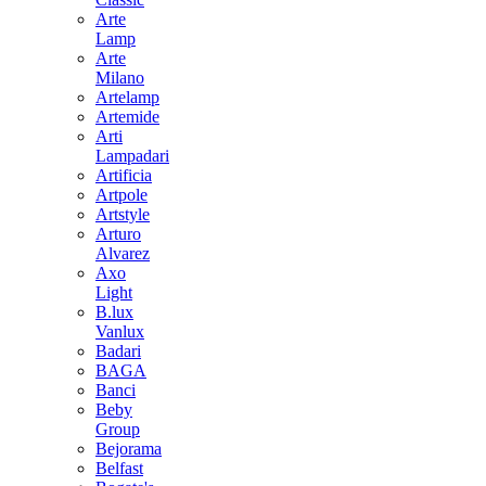
Arte
Lamp
Arte
Milano
Artelamp
Artemide
Arti
Lampadari
Artificia
Artpole
Artstyle
Arturo
Alvarez
Axo
Light
B.lux
Vanlux
Badari
BAGA
Banci
Beby
Group
Bejorama
Belfast