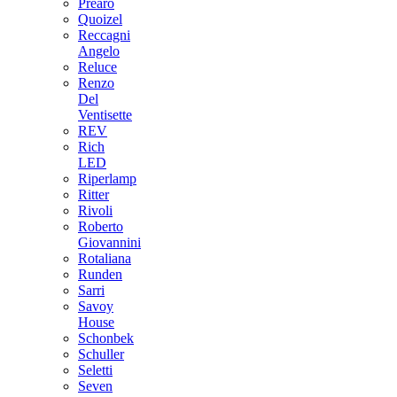
Prearo
Quoizel
Reccagni
Angelo
Reluce
Renzo
Del
Ventisette
REV
Rich
LED
Riperlamp
Ritter
Rivoli
Roberto
Giovannini
Rotaliana
Runden
Sarri
Savoy
House
Schonbek
Schuller
Seletti
Seven