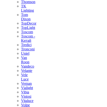
Thomson
TK
Lighting
Tom
Dixon
TopDecor
TopLight
Toscom
Toscom -
Китай
Tredici
Tronconi
Uniel
Van
Roon
Vandeco
Velante
Vele
Luce
Verpan
Vialight
Vibia
Vistosi
Vitaluce
Volpe