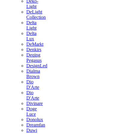
Deko-
Light
DeLight
Collection
Delta
Light
Delta
Lux
DeMarkt
Denkirs
Deqing
Pegasus
DesignLed
Dialma
Brown
Dio
D'Arte
Dio
D'Arte
Divinare
Doge
Luce
Donolux
Dreamfan
Duwi