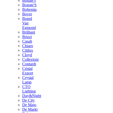
Bogate's
Bogate'S
Bohemia
Bover
Brand
Van
Egmond
Brilliant
Brizzi
Casali
Chiaro
Citilux
Cloyd
Collezioni
Contardi
Cristal
Export
Crystal
Lamp
CTO
Lighting
Day&Night
De City
De Majo
De Markt