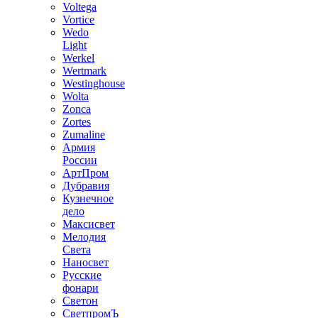
Voltega
Vortice
Wedo
Light
Werkel
Wertmark
Westinghouse
Wolta
Zonca
Zortes
Zumaline
Армия
России
АртПром
Дубравия
Кузнечное
дело
Максисвет
Мелодия
Света
Наносвет
Русские
фонари
Светон
СветпромЪ