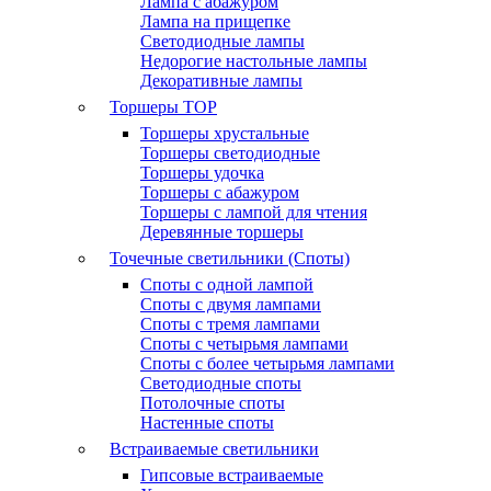
Лампа с абажуром
Лампа на прищепке
Светодиодные лампы
Недорогие настольные лампы
Декоративные лампы
Торшеры
TOP
Торшеры хрустальные
Торшеры светодиодные
Торшеры удочка
Торшеры с абажуром
Торшеры с лампой для чтения
Деревянные торшеры
Точечные светильники (Споты)
Споты с одной лампой
Споты с двумя лампами
Споты с тремя лампами
Споты с четырьмя лампами
Споты с более четырьмя лампами
Светодиодные споты
Потолочные споты
Настенные споты
Встраиваемые светильники
Гипсовые встраиваемые