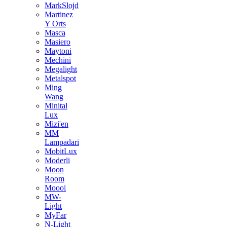
MarkSlojd
Martinez
Y Orts
Masca
Masiero
Maytoni
Mechini
Megalight
Metalspot
Ming
Wang
Minital
Lux
Mizi'en
MM
Lampadari
MobitLux
Moderli
Moon
Room
Moooi
MW-
Light
MyFar
N-Light