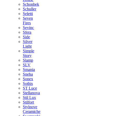
Schonbek
Schuller
Seletti
Seven
Fires
Sevinc
Sfera
Side
Silver
Light
Simple
Story
Slamp
SLV
Smania
Sneha
Sonex
Sothis
ST Luce
Stellanova
Stil Lux
Stilfort
Stylnove
Ceramiche