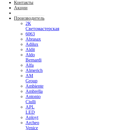
Контакты
Акции
Производитель
2К
Светомастерская
6063
Abrasax
Adilux
Aldit
Aldo
Bernardi
Alfa
Almerich
AM
Group
Ambiente
Ambrella
Antonio
Ciulli
APL
LED
Aployt
Archeo
Venice