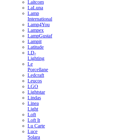
Laitcom
LaLuna
Lamp
International
Lamp4You
Lampex
LampGustaf
Lampit
Latitude
LD-
Lighting
Le
Porcellane
Ledcraft
Leucos
LGO
Lightstar
Lindas
Linea
Light
Loft
Loft It
Lu Carte
Luce
Solara