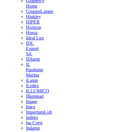
Gramercy
Home
GruppoLampe
Hinkley
HIPER
Horizon
Horoz
Ideal Lux
IDL
Export
Srl.
IDlamp
IL
Paralume
Marina
iLamp
iLedex
ILLUMICO
Illuminati
Image
Imex
ImperiumLoft
Indigo
Isa Corsi
Italamp