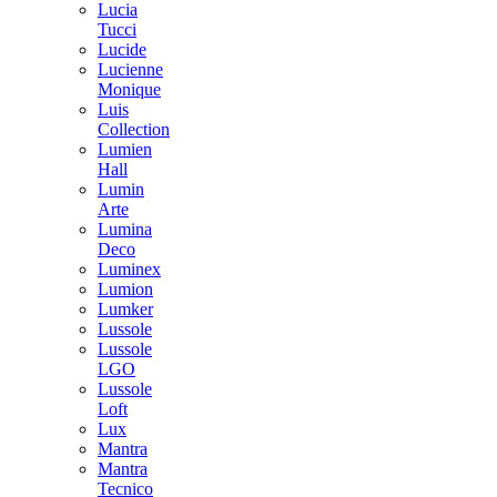
Lucia
Tucci
Lucide
Lucienne
Monique
Luis
Collection
Lumien
Hall
Lumin
Arte
Lumina
Deco
Luminex
Lumion
Lumker
Lussole
Lussole
LGO
Lussole
Loft
Lux
Mantra
Mantra
Tecnico