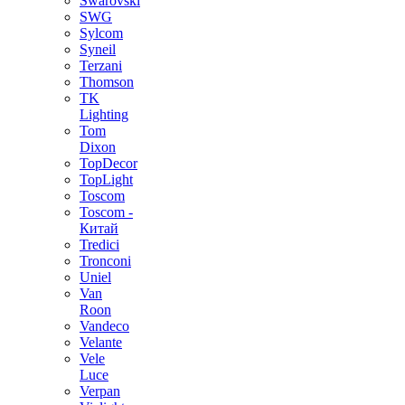
Swarovski
SWG
Sylcom
Syneil
Terzani
Thomson
TK
Lighting
Tom
Dixon
TopDecor
TopLight
Toscom
Toscom -
Китай
Tredici
Tronconi
Uniel
Van
Roon
Vandeco
Velante
Vele
Luce
Verpan