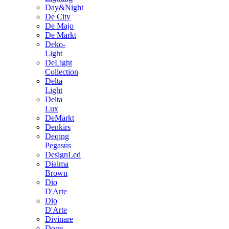
Day&Night
De City
De Majo
De Markt
Deko-
Light
DeLight
Collection
Delta
Light
Delta
Lux
DeMarkt
Denkirs
Deqing
Pegasus
DesignLed
Dialma
Brown
Dio
D'Arte
Dio
D'Arte
Divinare
Doge