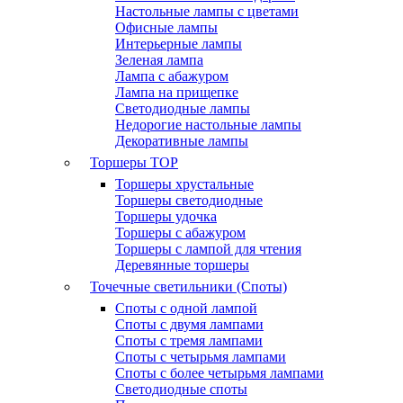
Настольные лампы с цветами
Офисные лампы
Интерьерные лампы
Зеленая лампа
Лампа с абажуром
Лампа на прищепке
Светодиодные лампы
Недорогие настольные лампы
Декоративные лампы
Торшеры
TOP
Торшеры хрустальные
Торшеры светодиодные
Торшеры удочка
Торшеры с абажуром
Торшеры с лампой для чтения
Деревянные торшеры
Точечные светильники (Споты)
Споты с одной лампой
Споты с двумя лампами
Споты с тремя лампами
Споты с четырьмя лампами
Споты с более четырьмя лампами
Светодиодные споты