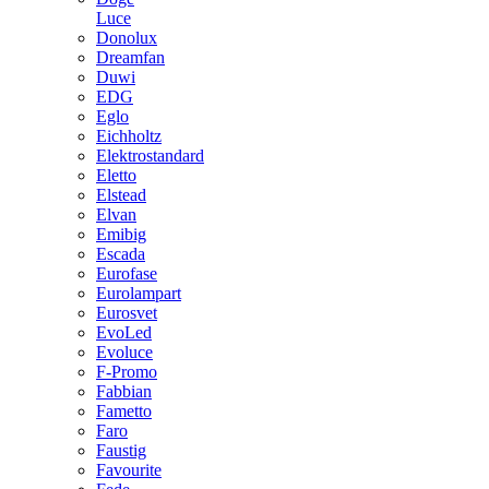
Luce
Donolux
Dreamfan
Duwi
EDG
Eglo
Eichholtz
Elektrostandard
Eletto
Elstead
Elvan
Emibig
Escada
Eurofase
Eurolampart
Eurosvet
EvoLed
Evoluce
F-Promo
Fabbian
Fametto
Faro
Faustig
Favourite