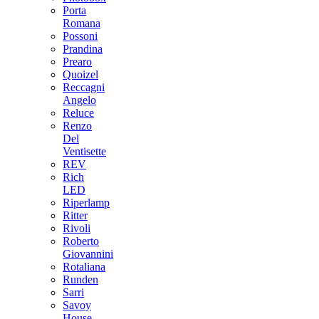
Porta
Romana
Possoni
Prandina
Prearo
Quoizel
Reccagni
Angelo
Reluce
Renzo
Del
Ventisette
REV
Rich
LED
Riperlamp
Ritter
Rivoli
Roberto
Giovannini
Rotaliana
Runden
Sarri
Savoy
House