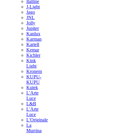
Italline
J-Light
Jago
JNL
Jolly
Jupiter
Kanlux
Karman
Kartell
Kemar
Kichler
Kink
Light
Kronem
KUPU-
KUPU
Kutek
L'Arte
Luce
L&B
L'Arte
Luce
L'Originale
La
Murrina