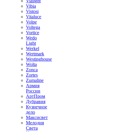
Vialight
Vibia
Vistosi
Vitaluce
Volpe
Voltega
Vortice
Wedo
Light
Werkel
Wertmark
Westinghouse
Wolta
Zonca
Zortes
Zumaline
Армия
России
АртПром
Дубравия
Кузнечное
дело
Максисвет
Мелодия
Света