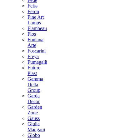
Fede
Feiss
Feron
Fine Art
Lamps
Flambeau
Flos
Fontana
Arte
Foscarini
Freya
Fumagalli
Future
Plast
Gamma
Delta
Group
Garda
Decor
Garden
Zone
Gauss
Giulia
Mangani
Globo