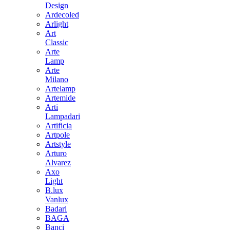
Design
Ardecoled
Arlight
Art
Classic
Arte
Lamp
Arte
Milano
Artelamp
Artemide
Arti
Lampadari
Artificia
Artpole
Artstyle
Arturo
Alvarez
Axo
Light
B.lux
Vanlux
Badari
BAGA
Banci