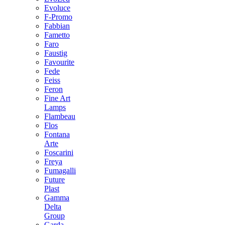
Evoluce
F-Promo
Fabbian
Fametto
Faro
Faustig
Favourite
Fede
Feiss
Feron
Fine Art
Lamps
Flambeau
Flos
Fontana
Arte
Foscarini
Freya
Fumagalli
Future
Plast
Gamma
Delta
Group
Garda