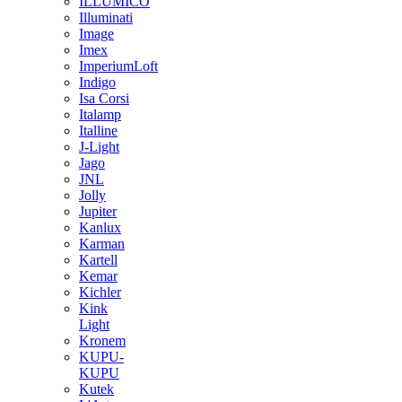
ILLUMICO
Illuminati
Image
Imex
ImperiumLoft
Indigo
Isa Corsi
Italamp
Italline
J-Light
Jago
JNL
Jolly
Jupiter
Kanlux
Karman
Kartell
Kemar
Kichler
Kink
Light
Kronem
KUPU-
KUPU
Kutek