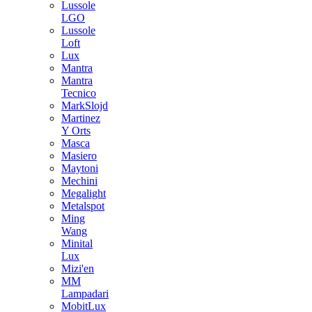
Lussole
LGO
Lussole
Loft
Lux
Mantra
Mantra
Tecnico
MarkSlojd
Martinez
Y Orts
Masca
Masiero
Maytoni
Mechini
Megalight
Metalspot
Ming
Wang
Minital
Lux
Mizi'en
MM
Lampadari
MobitLux