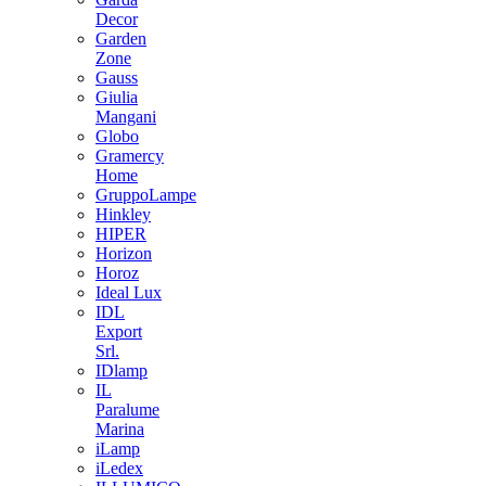
Decor
Garden
Zone
Gauss
Giulia
Mangani
Globo
Gramercy
Home
GruppoLampe
Hinkley
HIPER
Horizon
Horoz
Ideal Lux
IDL
Export
Srl.
IDlamp
IL
Paralume
Marina
iLamp
iLedex