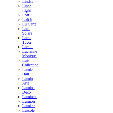
Lindas
Linea
Light
Loft
Loft It
Lu Carte
Luce
Solara
Lucia
Tucci
Lucide
Lucienne
Monique
Luis
Collection
Lumien
Hall
Lumin
Arte
Lumina
Deco
Luminex
Lumion
Lumker
Lussole