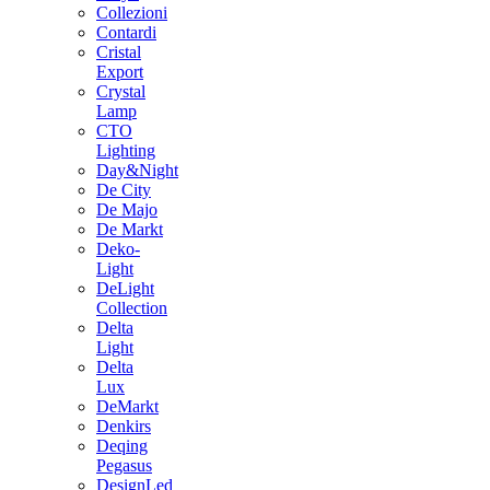
Collezioni
Contardi
Cristal
Export
Crystal
Lamp
CTO
Lighting
Day&Night
De City
De Majo
De Markt
Deko-
Light
DeLight
Collection
Delta
Light
Delta
Lux
DeMarkt
Denkirs
Deqing
Pegasus
DesignLed