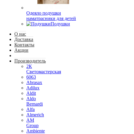
Одеяло подушки
наматрасники для детей
Подушки
О нас
Доставка
Контакты
Акции
Производитель
2К
Светомастерская
6063
Abrasax
Adilux
Aldit
Aldo
Bernardi
Alfa
Almerich
AM
Group
Ambiente