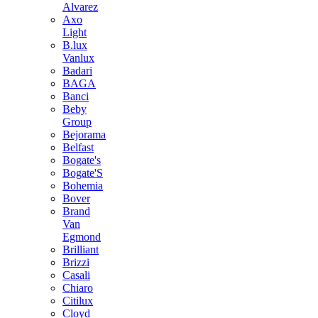
Alvarez
Axo
Light
B.lux
Vanlux
Badari
BAGA
Banci
Beby
Group
Bejorama
Belfast
Bogate's
Bogate'S
Bohemia
Bover
Brand
Van
Egmond
Brilliant
Brizzi
Casali
Chiaro
Citilux
Cloyd