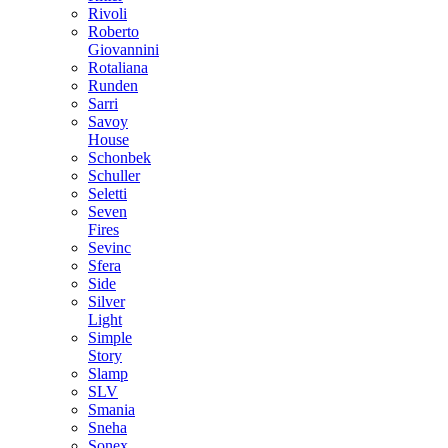
Rivoli
Roberto
Giovannini
Rotaliana
Runden
Sarri
Savoy
House
Schonbek
Schuller
Seletti
Seven
Fires
Sevinc
Sfera
Side
Silver
Light
Simple
Story
Slamp
SLV
Smania
Sneha
Sonex