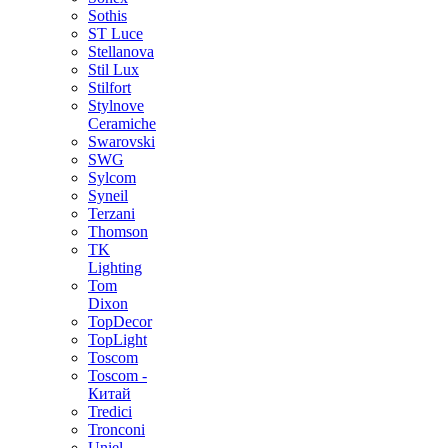
Sothis
ST Luce
Stellanova
Stil Lux
Stilfort
Stylnove
Ceramiche
Swarovski
SWG
Sylcom
Syneil
Terzani
Thomson
TK
Lighting
Tom
Dixon
TopDecor
TopLight
Toscom
Toscom -
Китай
Tredici
Tronconi
Uniel