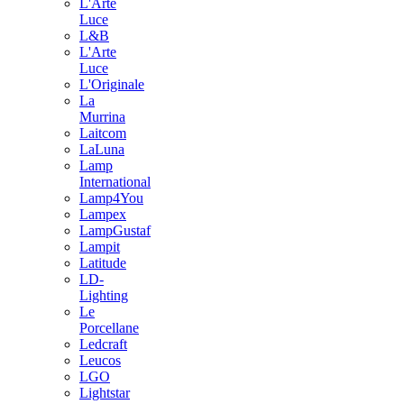
L'Arte
Luce
L&B
L'Arte
Luce
L'Originale
La
Murrina
Laitcom
LaLuna
Lamp
International
Lamp4You
Lampex
LampGustaf
Lampit
Latitude
LD-
Lighting
Le
Porcellane
Ledcraft
Leucos
LGO
Lightstar