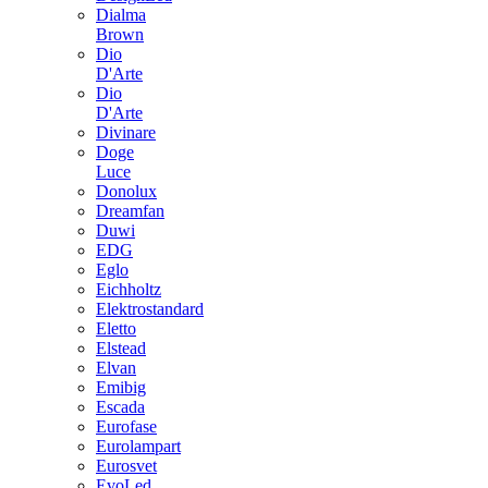
Dialma
Brown
Dio
D'Arte
Dio
D'Arte
Divinare
Doge
Luce
Donolux
Dreamfan
Duwi
EDG
Eglo
Eichholtz
Elektrostandard
Eletto
Elstead
Elvan
Emibig
Escada
Eurofase
Eurolampart
Eurosvet
EvoLed