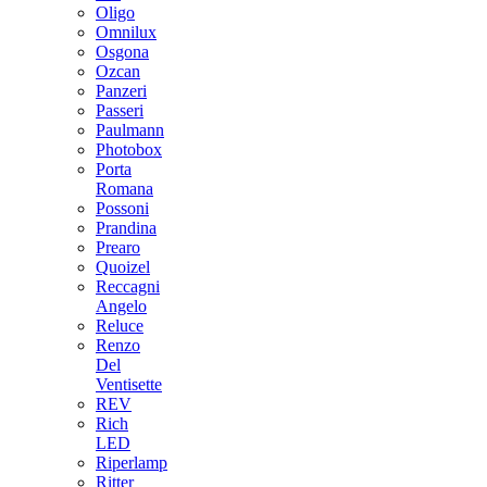
Oligo
Omnilux
Osgona
Ozcan
Panzeri
Passeri
Paulmann
Photobox
Porta
Romana
Possoni
Prandina
Prearo
Quoizel
Reccagni
Angelo
Reluce
Renzo
Del
Ventisette
REV
Rich
LED
Riperlamp
Ritter