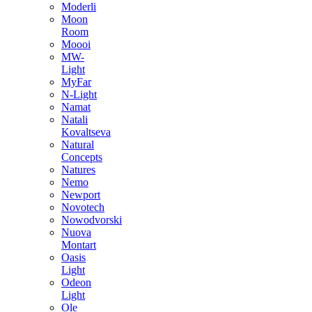
Moderli
Moon
Room
Moooi
MW-
Light
MyFar
N-Light
Namat
Natali
Kovaltseva
Natural
Concepts
Natures
Nemo
Newport
Novotech
Nowodvorski
Nuova
Montart
Oasis
Light
Odeon
Light
Ole