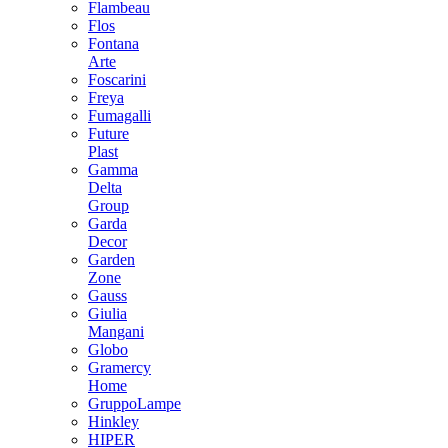
Flambeau
Flos
Fontana
Arte
Foscarini
Freya
Fumagalli
Future
Plast
Gamma
Delta
Group
Garda
Decor
Garden
Zone
Gauss
Giulia
Mangani
Globo
Gramercy
Home
GruppoLampe
Hinkley
HIPER