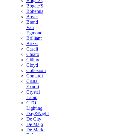
Bogate's
Bogate'S
Bohemia
Bover
Brand
Van
Egmond
Brilliant
Brizzi
Casali
Chiaro
Citilux
Cloyd
Collezioni
Contardi
Cristal
Export
Crystal
Lamp
CTO
Lighting
Day&Night
De City
De Majo
De Markt