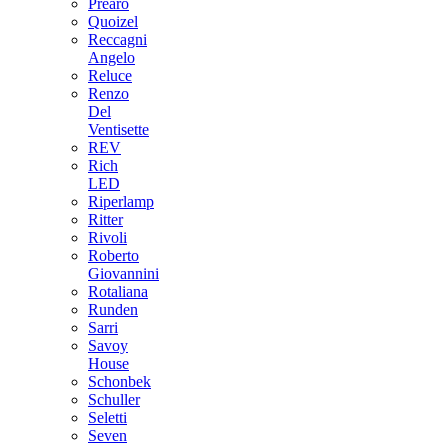
Prearo
Quoizel
Reccagni
Angelo
Reluce
Renzo
Del
Ventisette
REV
Rich
LED
Riperlamp
Ritter
Rivoli
Roberto
Giovannini
Rotaliana
Runden
Sarri
Savoy
House
Schonbek
Schuller
Seletti
Seven