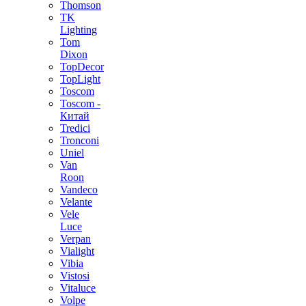
Thomson
TK
Lighting
Tom
Dixon
TopDecor
TopLight
Toscom
Toscom -
Китай
Tredici
Tronconi
Uniel
Van
Roon
Vandeco
Velante
Vele
Luce
Verpan
Vialight
Vibia
Vistosi
Vitaluce
Volpe