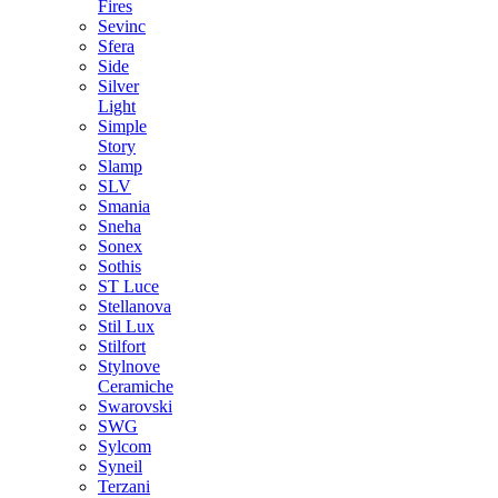
Fires
Sevinc
Sfera
Side
Silver
Light
Simple
Story
Slamp
SLV
Smania
Sneha
Sonex
Sothis
ST Luce
Stellanova
Stil Lux
Stilfort
Stylnove
Ceramiche
Swarovski
SWG
Sylcom
Syneil
Terzani