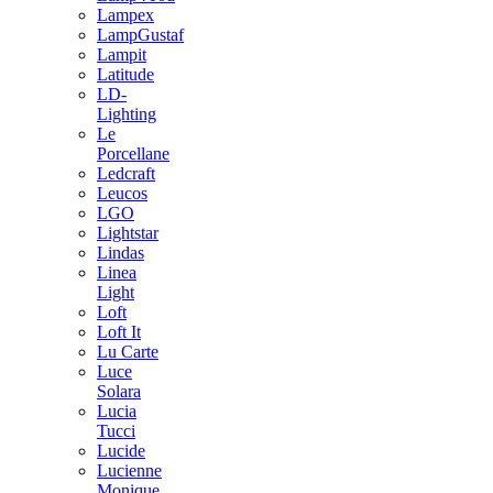
Lampex
LampGustaf
Lampit
Latitude
LD-
Lighting
Le
Porcellane
Ledcraft
Leucos
LGO
Lightstar
Lindas
Linea
Light
Loft
Loft It
Lu Carte
Luce
Solara
Lucia
Tucci
Lucide
Lucienne
Monique