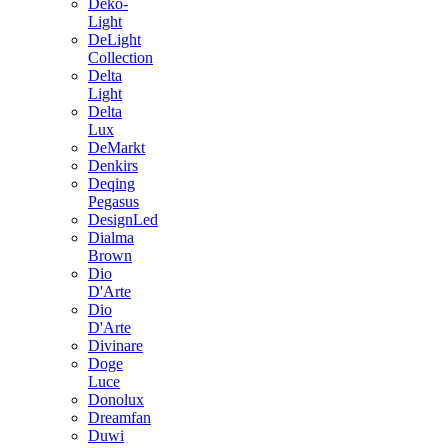
Deko-
Light
DeLight
Collection
Delta
Light
Delta
Lux
DeMarkt
Denkirs
Deqing
Pegasus
DesignLed
Dialma
Brown
Dio
D'Arte
Dio
D'Arte
Divinare
Doge
Luce
Donolux
Dreamfan
Duwi