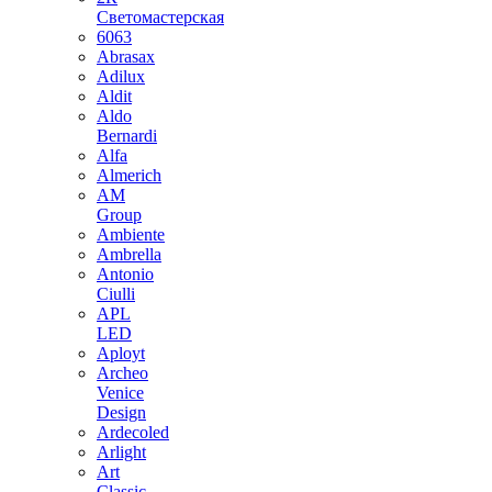
Светомастерская
6063
Abrasax
Adilux
Aldit
Aldo
Bernardi
Alfa
Almerich
AM
Group
Ambiente
Ambrella
Antonio
Ciulli
APL
LED
Aployt
Archeo
Venice
Design
Ardecoled
Arlight
Art
Classic