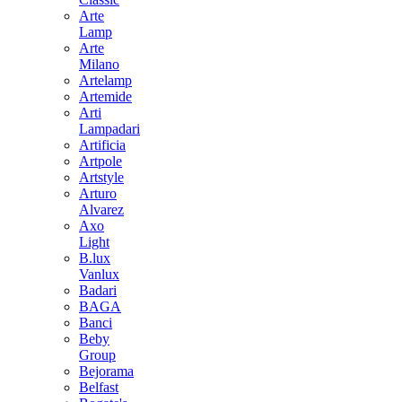
Arte
Lamp
Arte
Milano
Artelamp
Artemide
Arti
Lampadari
Artificia
Artpole
Artstyle
Arturo
Alvarez
Axo
Light
B.lux
Vanlux
Badari
BAGA
Banci
Beby
Group
Bejorama
Belfast