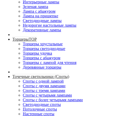
Интерьерные лампы
Зеленая лампа
Лампа с абажуром
Лампа на прищепке
Светодиодные лампы
Недорогие настольные лампы
Декоративные лампы
Торшеры
TOP
Торшеры хрустальные
Торшеры светодиодные
Торшеры удочка
Торшеры с абажуром
Торшеры с лампой для чтения
Деревянные торшеры
Точечные светильники (Споты)
Споты с одной лампой
Споты с двумя лампами
Споты с тремя лампами
Споты с четырьмя лампами
Споты с более четырьмя лампами
Светодиодные споты
Потолочные споты
Настенные споты