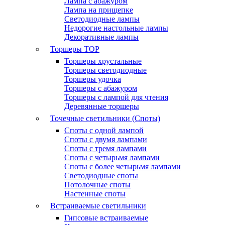
Лампа с абажуром
Лампа на прищепке
Светодиодные лампы
Недорогие настольные лампы
Декоративные лампы
Торшеры
TOP
Торшеры хрустальные
Торшеры светодиодные
Торшеры удочка
Торшеры с абажуром
Торшеры с лампой для чтения
Деревянные торшеры
Точечные светильники (Споты)
Споты с одной лампой
Споты с двумя лампами
Споты с тремя лампами
Споты с четырьмя лампами
Споты с более четырьмя лампами
Светодиодные споты
Потолочные споты
Настенные споты
Встраиваемые светильники
Гипсовые встраиваемые