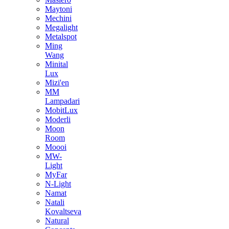
Maytoni
Mechini
Megalight
Metalspot
Ming
Wang
Minital
Lux
Mizi'en
MM
Lampadari
MobitLux
Moderli
Moon
Room
Moooi
MW-
Light
MyFar
N-Light
Namat
Natali
Kovaltseva
Natural