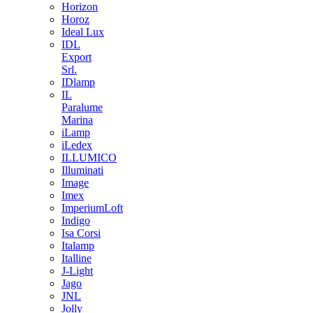
Horizon
Horoz
Ideal Lux
IDL
Export
Srl.
IDlamp
IL
Paralume
Marina
iLamp
iLedex
ILLUMICO
Illuminati
Image
Imex
ImperiumLoft
Indigo
Isa Corsi
Italamp
Italline
J-Light
Jago
JNL
Jolly