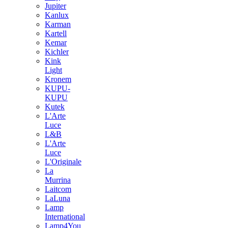
Jupiter
Kanlux
Karman
Kartell
Kemar
Kichler
Kink
Light
Kronem
KUPU-
KUPU
Kutek
L'Arte
Luce
L&B
L'Arte
Luce
L'Originale
La
Murrina
Laitcom
LaLuna
Lamp
International
Lamp4You