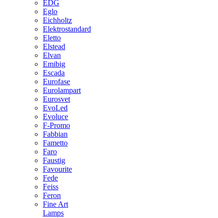
EDG
Eglo
Eichholtz
Elektrostandard
Eletto
Elstead
Elvan
Emibig
Escada
Eurofase
Eurolampart
Eurosvet
EvoLed
Evoluce
F-Promo
Fabbian
Fametto
Faro
Faustig
Favourite
Fede
Feiss
Feron
Fine Art
Lamps