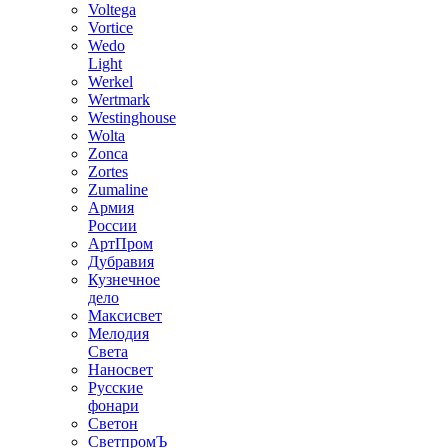
Voltega
Vortice
Wedo
Light
Werkel
Wertmark
Westinghouse
Wolta
Zonca
Zortes
Zumaline
Армия
России
АртПром
Дубравия
Кузнечное
дело
Максисвет
Мелодия
Света
Наносвет
Русские
фонари
Светон
СветпромЪ