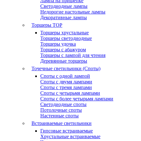
Лампа на прищепке
Светодиодные лампы
Недорогие настольные лампы
Декоративные лампы
Торшеры
TOP
Торшеры хрустальные
Торшеры светодиодные
Торшеры удочка
Торшеры с абажуром
Торшеры с лампой для чтения
Деревянные торшеры
Точечные светильники (Споты)
Споты с одной лампой
Споты с двумя лампами
Споты с тремя лампами
Споты с четырьмя лампами
Споты с более четырьмя лампами
Светодиодные споты
Потолочные споты
Настенные споты
Встраиваемые светильники
Гипсовые встраиваемые
Хрустальные встраиваемые