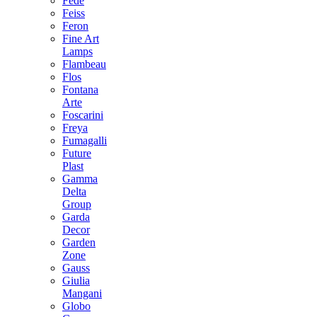
Fede
Feiss
Feron
Fine Art
Lamps
Flambeau
Flos
Fontana
Arte
Foscarini
Freya
Fumagalli
Future
Plast
Gamma
Delta
Group
Garda
Decor
Garden
Zone
Gauss
Giulia
Mangani
Globo