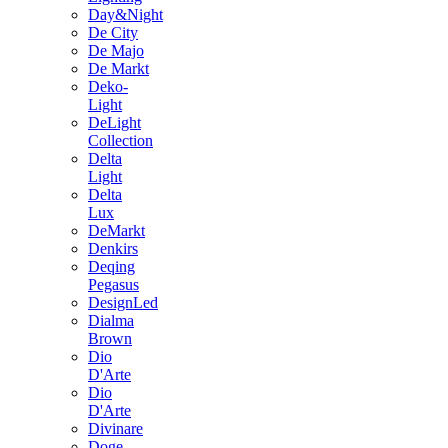
Day&Night
De City
De Majo
De Markt
Deko-
Light
DeLight
Collection
Delta
Light
Delta
Lux
DeMarkt
Denkirs
Deqing
Pegasus
DesignLed
Dialma
Brown
Dio
D'Arte
Dio
D'Arte
Divinare
Doge