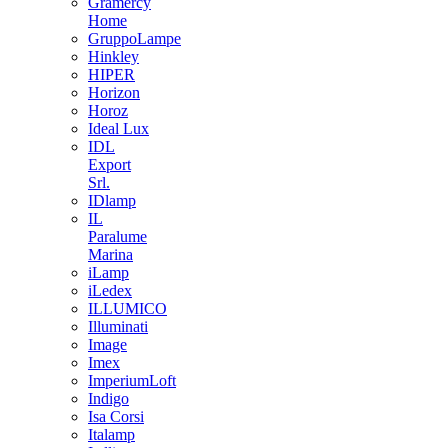
Gramercy
Home
GruppoLampe
Hinkley
HIPER
Horizon
Horoz
Ideal Lux
IDL
Export
Srl.
IDlamp
IL
Paralume
Marina
iLamp
iLedex
ILLUMICO
Illuminati
Image
Imex
ImperiumLoft
Indigo
Isa Corsi
Italamp