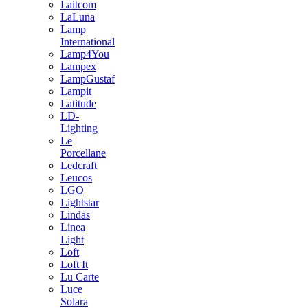
Laitcom
LaLuna
Lamp
International
Lamp4You
Lampex
LampGustaf
Lampit
Latitude
LD-
Lighting
Le
Porcellane
Ledcraft
Leucos
LGO
Lightstar
Lindas
Linea
Light
Loft
Loft It
Lu Carte
Luce
Solara