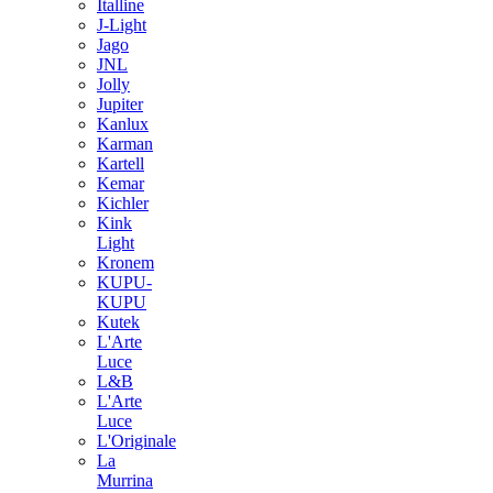
Italline
J-Light
Jago
JNL
Jolly
Jupiter
Kanlux
Karman
Kartell
Kemar
Kichler
Kink
Light
Kronem
KUPU-
KUPU
Kutek
L'Arte
Luce
L&B
L'Arte
Luce
L'Originale
La
Murrina