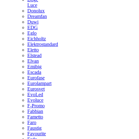
Luce
Donolux
Dreamfan
Duwi
EDG
Eglo
Eichholtz
Elektrostandard
Eletto
Elstead
Elvan
Emibig
Escada
Eurofase
Eurolampart
Eurosvet
EvoLed
Evoluce
F-Promo
Fabbian
Fametto
Faro
Faustig
Favourite