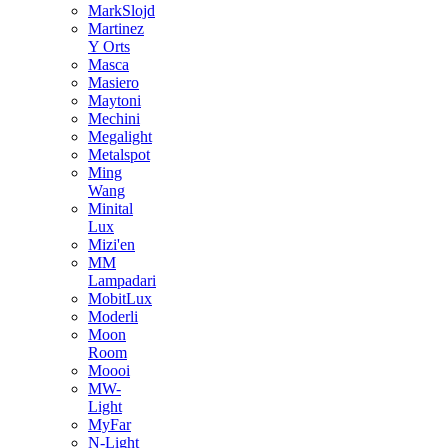
MarkSlojd
Martinez
Y Orts
Masca
Masiero
Maytoni
Mechini
Megalight
Metalspot
Ming
Wang
Minital
Lux
Mizi'en
MM
Lampadari
MobitLux
Moderli
Moon
Room
Moooi
MW-
Light
MyFar
N-Light