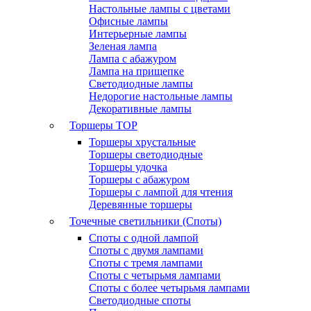
Настольные лампы с цветами
Офисные лампы
Интерьерные лампы
Зеленая лампа
Лампа с абажуром
Лампа на прищепке
Светодиодные лампы
Недорогие настольные лампы
Декоративные лампы
Торшеры
TOP
Торшеры хрустальные
Торшеры светодиодные
Торшеры удочка
Торшеры с абажуром
Торшеры с лампой для чтения
Деревянные торшеры
Точечные светильники (Споты)
Споты с одной лампой
Споты с двумя лампами
Споты с тремя лампами
Споты с четырьмя лампами
Споты с более четырьмя лампами
Светодиодные споты