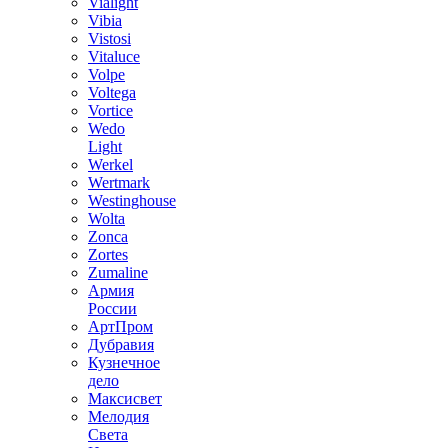
Vialight
Vibia
Vistosi
Vitaluce
Volpe
Voltega
Vortice
Wedo
Light
Werkel
Wertmark
Westinghouse
Wolta
Zonca
Zortes
Zumaline
Армия
России
АртПром
Дубравия
Кузнечное
дело
Максисвет
Мелодия
Света