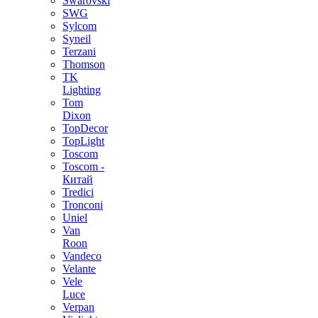
Swarovski
SWG
Sylcom
Syneil
Terzani
Thomson
TK
Lighting
Tom
Dixon
TopDecor
TopLight
Toscom
Toscom -
Китай
Tredici
Tronconi
Uniel
Van
Roon
Vandeco
Velante
Vele
Luce
Verpan