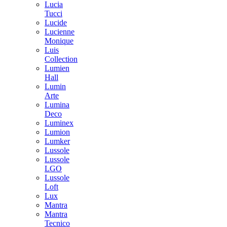
Lucia
Tucci
Lucide
Lucienne
Monique
Luis
Collection
Lumien
Hall
Lumin
Arte
Lumina
Deco
Luminex
Lumion
Lumker
Lussole
Lussole
LGO
Lussole
Loft
Lux
Mantra
Mantra
Tecnico