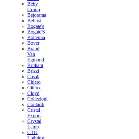
Beby
Group
Bejorama
Belfast
Bogate's
Bogate'S
Bohemia
Bover
Brand
Van
Egmond
Brilliant
Brizzi
Casali
Chiaro
Citilux
Cloyd
Collezioni
Contardi
Cristal
Export
Crystal
Lamp
CTO
Lighting