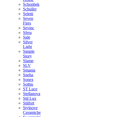
Schonbek
Schuller
Seletti
Seven
Fires
Sevinc
Sfera
Side
Silver
Light
Simple
Story
Slamp
SLV
Smania
Sneha
Sonex
Sothis
ST Luce
Stellanova
Stil Lux
Stilfort
Stylnove
Ceramiche