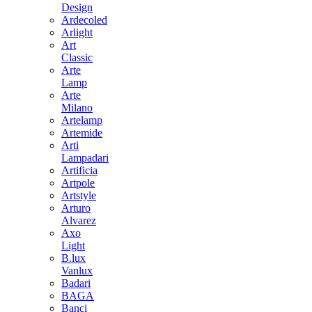
Design
Ardecoled
Arlight
Art
Classic
Arte
Lamp
Arte
Milano
Artelamp
Artemide
Arti
Lampadari
Artificia
Artpole
Artstyle
Arturo
Alvarez
Axo
Light
B.lux
Vanlux
Badari
BAGA
Banci