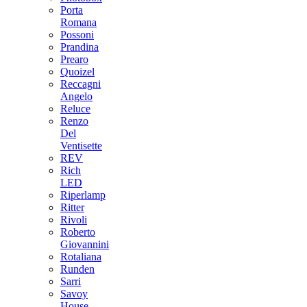
Porta
Romana
Possoni
Prandina
Prearo
Quoizel
Reccagni
Angelo
Reluce
Renzo
Del
Ventisette
REV
Rich
LED
Riperlamp
Ritter
Rivoli
Roberto
Giovannini
Rotaliana
Runden
Sarri
Savoy
House