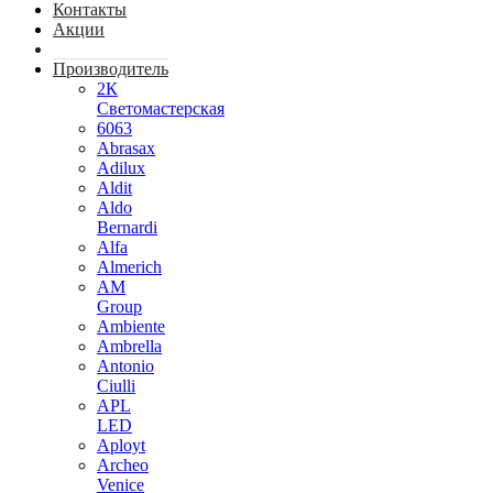
Контакты
Акции
Производитель
2К
Светомастерская
6063
Abrasax
Adilux
Aldit
Aldo
Bernardi
Alfa
Almerich
AM
Group
Ambiente
Ambrella
Antonio
Ciulli
APL
LED
Aployt
Archeo
Venice