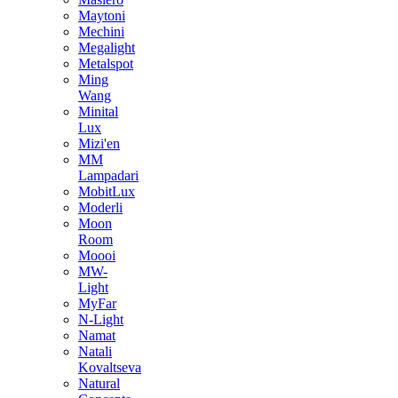
Maytoni
Mechini
Megalight
Metalspot
Ming
Wang
Minital
Lux
Mizi'en
MM
Lampadari
MobitLux
Moderli
Moon
Room
Moooi
MW-
Light
MyFar
N-Light
Namat
Natali
Kovaltseva
Natural