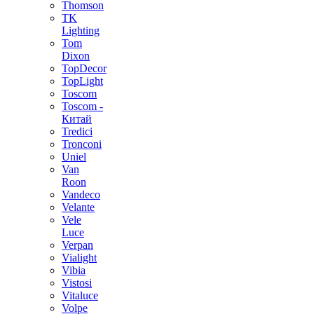
Thomson
TK
Lighting
Tom
Dixon
TopDecor
TopLight
Toscom
Toscom -
Китай
Tredici
Tronconi
Uniel
Van
Roon
Vandeco
Velante
Vele
Luce
Verpan
Vialight
Vibia
Vistosi
Vitaluce
Volpe