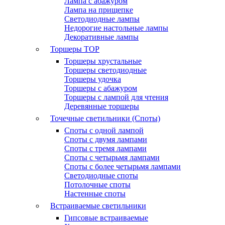
Лампа с абажуром
Лампа на прищепке
Светодиодные лампы
Недорогие настольные лампы
Декоративные лампы
Торшеры
TOP
Торшеры хрустальные
Торшеры светодиодные
Торшеры удочка
Торшеры с абажуром
Торшеры с лампой для чтения
Деревянные торшеры
Точечные светильники (Споты)
Споты с одной лампой
Споты с двумя лампами
Споты с тремя лампами
Споты с четырьмя лампами
Споты с более четырьмя лампами
Светодиодные споты
Потолочные споты
Настенные споты
Встраиваемые светильники
Гипсовые встраиваемые