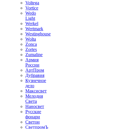
Voltega
Vortice
Wedo
Light
Werkel
Wertmark
Westinghouse
Wolta
Zonca
Zortes
Zumaline
Армия
России
АртПром
Дубравия
Кузнечное
дело
Максисвет
Мелодия
Света
Наносвет
Русские
фонари
Светон
СветпромЪ