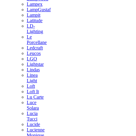
Lampex
LampGustaf
Lampit
Latitude
LD-
Lighting
Le
Porcellane
Ledcraft
Leucos
LGO
Lightstar
Lindas
Linea
Light
Loft
Loft It
Lu Carte
Luce
Solara
Lucia
Tucci
Lucide
Lucienne
Monique