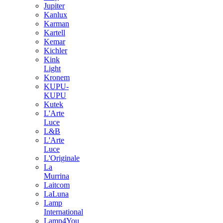
Jupiter
Kanlux
Karman
Kartell
Kemar
Kichler
Kink
Light
Kronem
KUPU-
KUPU
Kutek
L'Arte
Luce
L&B
L'Arte
Luce
L'Originale
La
Murrina
Laitcom
LaLuna
Lamp
International
Lamp4You