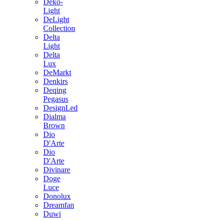
Deko-
Light
DeLight
Collection
Delta
Light
Delta
Lux
DeMarkt
Denkirs
Deqing
Pegasus
DesignLed
Dialma
Brown
Dio
D'Arte
Dio
D'Arte
Divinare
Doge
Luce
Donolux
Dreamfan
Duwi