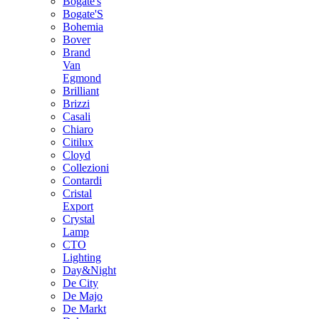
Bogate's
Bogate'S
Bohemia
Bover
Brand
Van
Egmond
Brilliant
Brizzi
Casali
Chiaro
Citilux
Cloyd
Collezioni
Contardi
Cristal
Export
Crystal
Lamp
CTO
Lighting
Day&Night
De City
De Majo
De Markt