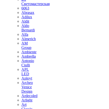
Светомастерская
6063
Abrasax
Adilux
Aldit
Aldo
Bernardi
Alfa
Almerich
AM
Group
Ambiente
Ambrella
Antonio
Ciulli
APL
LED
Aployt
Archeo
Venice
Design
Ardecoled
Arlight
Art
Classic