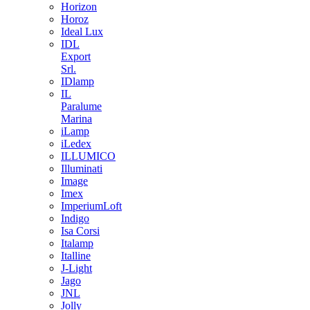
Horizon
Horoz
Ideal Lux
IDL
Export
Srl.
IDlamp
IL
Paralume
Marina
iLamp
iLedex
ILLUMICO
Illuminati
Image
Imex
ImperiumLoft
Indigo
Isa Corsi
Italamp
Italline
J-Light
Jago
JNL
Jolly