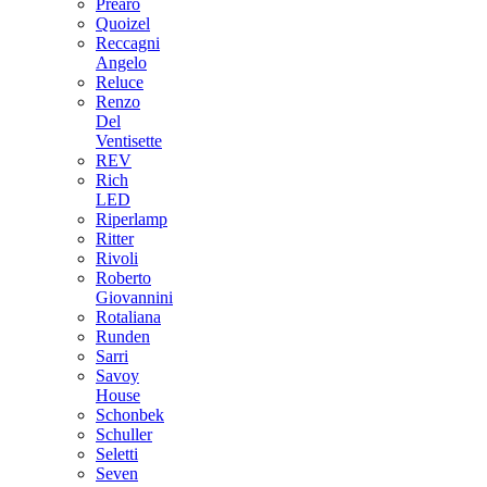
Prearo
Quoizel
Reccagni
Angelo
Reluce
Renzo
Del
Ventisette
REV
Rich
LED
Riperlamp
Ritter
Rivoli
Roberto
Giovannini
Rotaliana
Runden
Sarri
Savoy
House
Schonbek
Schuller
Seletti
Seven