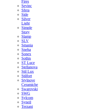
Fires
Sevinc
Sfera
Side
Silver
Light
Simple
Story
Slamp
SLV
Smania
Sneha
Sonex
Sothis
ST Luce
Stellanova
Stil Lux
Stilfort
Stylnove
Ceramiche
Swarovski
SWG
Sylcom
Syneil
Terzani