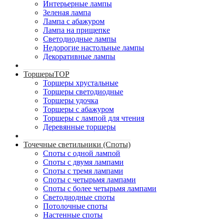
Интерьерные лампы
Зеленая лампа
Лампа с абажуром
Лампа на прищепке
Светодиодные лампы
Недорогие настольные лампы
Декоративные лампы
Торшеры
TOP
Торшеры хрустальные
Торшеры светодиодные
Торшеры удочка
Торшеры с абажуром
Торшеры с лампой для чтения
Деревянные торшеры
Точечные светильники (Споты)
Споты с одной лампой
Споты с двумя лампами
Споты с тремя лампами
Споты с четырьмя лампами
Споты с более четырьмя лампами
Светодиодные споты
Потолочные споты
Настенные споты