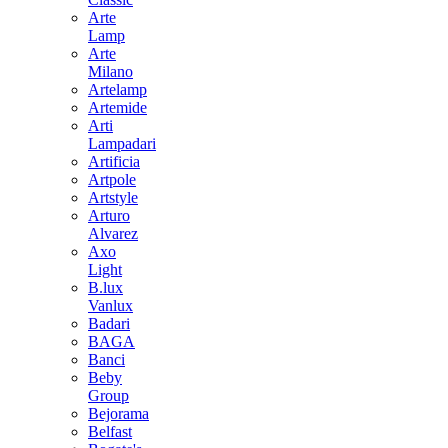
Arte
Lamp
Arte
Milano
Artelamp
Artemide
Arti
Lampadari
Artificia
Artpole
Artstyle
Arturo
Alvarez
Axo
Light
B.lux
Vanlux
Badari
BAGA
Banci
Beby
Group
Bejorama
Belfast