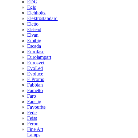
EDG
Eglo
Eichholtz
Elektrostandard
Eletto
Elstead
Elvan
Emibig
Escada
Eurofase
Eurolampart
Eurosvet
EvoLed
Evoluce
F-Promo
Fabbian
Fametto
Faro
Faustig
Favourite
Fede
Feiss
Feron
Fine Art
Lamps