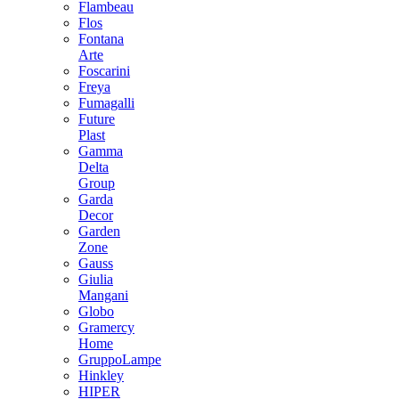
Flambeau
Flos
Fontana
Arte
Foscarini
Freya
Fumagalli
Future
Plast
Gamma
Delta
Group
Garda
Decor
Garden
Zone
Gauss
Giulia
Mangani
Globo
Gramercy
Home
GruppoLampe
Hinkley
HIPER