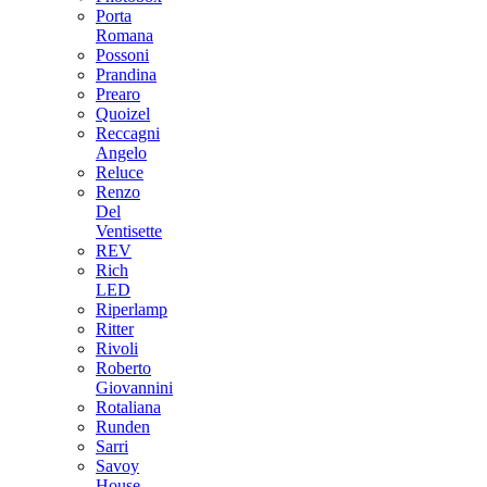
Porta
Romana
Possoni
Prandina
Prearo
Quoizel
Reccagni
Angelo
Reluce
Renzo
Del
Ventisette
REV
Rich
LED
Riperlamp
Ritter
Rivoli
Roberto
Giovannini
Rotaliana
Runden
Sarri
Savoy
House