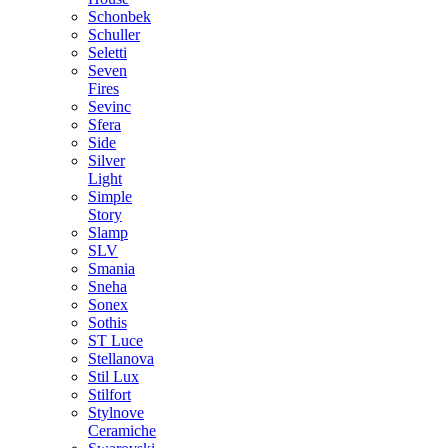
Schonbek
Schuller
Seletti
Seven
Fires
Sevinc
Sfera
Side
Silver
Light
Simple
Story
Slamp
SLV
Smania
Sneha
Sonex
Sothis
ST Luce
Stellanova
Stil Lux
Stilfort
Stylnove
Ceramiche