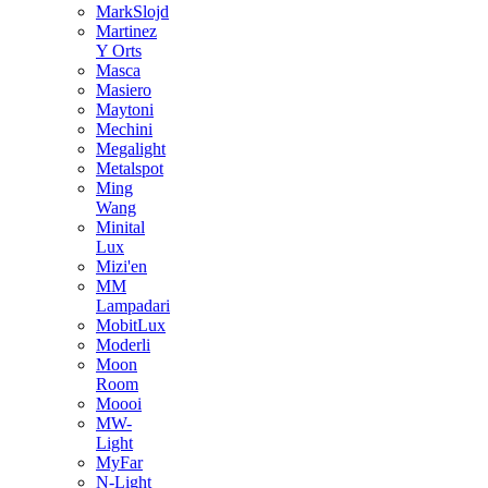
MarkSlojd
Martinez
Y Orts
Masca
Masiero
Maytoni
Mechini
Megalight
Metalspot
Ming
Wang
Minital
Lux
Mizi'en
MM
Lampadari
MobitLux
Moderli
Moon
Room
Moooi
MW-
Light
MyFar
N-Light