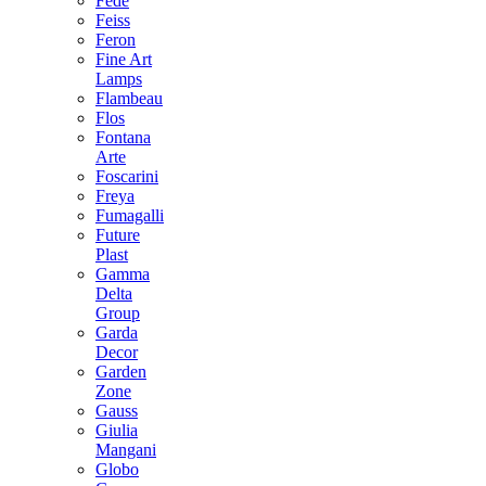
Fede
Feiss
Feron
Fine Art
Lamps
Flambeau
Flos
Fontana
Arte
Foscarini
Freya
Fumagalli
Future
Plast
Gamma
Delta
Group
Garda
Decor
Garden
Zone
Gauss
Giulia
Mangani
Globo