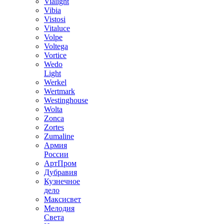
Vialight
Vibia
Vistosi
Vitaluce
Volpe
Voltega
Vortice
Wedo
Light
Werkel
Wertmark
Westinghouse
Wolta
Zonca
Zortes
Zumaline
Армия
России
АртПром
Дубравия
Кузнечное
дело
Максисвет
Мелодия
Света