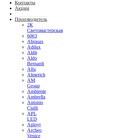
Контакты
Акции
Производитель
2К
Светомастерская
6063
Abrasax
Adilux
Aldit
Aldo
Bernardi
Alfa
Almerich
AM
Group
Ambiente
Ambrella
Antonio
Ciulli
APL
LED
Aployt
Archeo
Venice