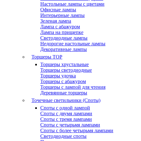
Настольные лампы с цветами
Офисные лампы
Интерьерные лампы
Зеленая лампа
Лампа с абажуром
Лампа на прищепке
Светодиодные лампы
Недорогие настольные лампы
Декоративные лампы
Торшеры
TOP
Торшеры хрустальные
Торшеры светодиодные
Торшеры удочка
Торшеры с абажуром
Торшеры с лампой для чтения
Деревянные торшеры
Точечные светильники (Споты)
Споты с одной лампой
Споты с двумя лампами
Споты с тремя лампами
Споты с четырьмя лампами
Споты с более четырьмя лампами
Светодиодные споты