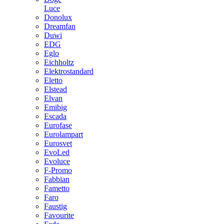
Luce
Donolux
Dreamfan
Duwi
EDG
Eglo
Eichholtz
Elektrostandard
Eletto
Elstead
Elvan
Emibig
Escada
Eurofase
Eurolampart
Eurosvet
EvoLed
Evoluce
F-Promo
Fabbian
Fametto
Faro
Faustig
Favourite