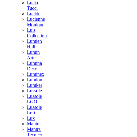
Lucia
Tucci
Lucide
Lucienne
Monique
Luis
Collection
Lumien
Hall
Lumin
Arte
Lumina
Deco
Luminex
Lumion
Lumker
Lussole
Lussole
LGO
Lussole
Loft
Lux
Mantra
Mantra
Tecnico