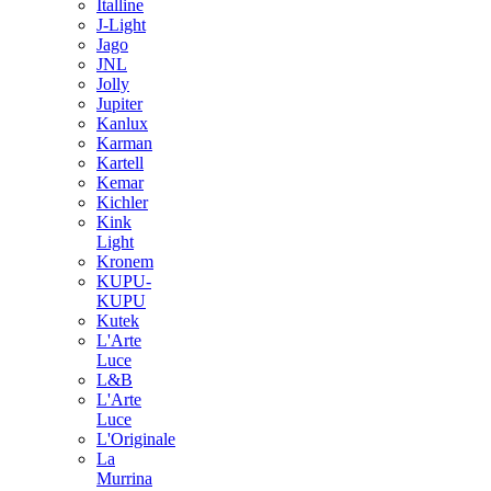
Italline
J-Light
Jago
JNL
Jolly
Jupiter
Kanlux
Karman
Kartell
Kemar
Kichler
Kink
Light
Kronem
KUPU-
KUPU
Kutek
L'Arte
Luce
L&B
L'Arte
Luce
L'Originale
La
Murrina