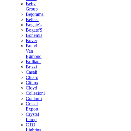
Beby
Group
Bejorama
Belfast
Bogate's
Bogate'S
Bohemia
Bover
Brand
Van
Egmond
Brilliant
Brizzi
Casali
Chiaro
Citilux
Cloyd
Collezioni
Contardi
Cristal
Export
Crystal
Lamp
CTO
Lighting