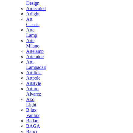
Design
Ardecoled
Arlight
Art
Classic
Arte
Lamp
Arte
Milano
Artelamp
Artemide
Arti
Lampadari
Artificia
Artpole
Artstyle
Arturo
Alvarez
Axo
Light
B.lux
Vanlux
Badari
BAGA
Banci