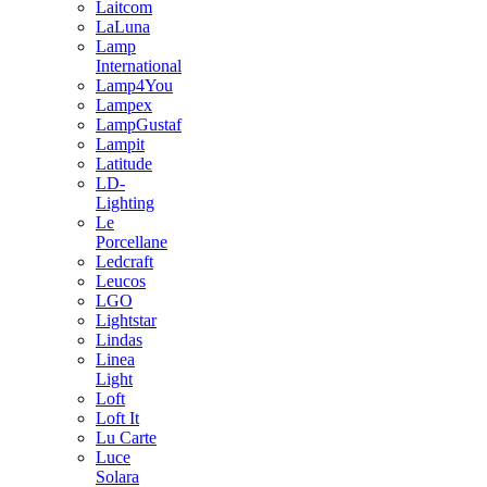
Laitcom
LaLuna
Lamp
International
Lamp4You
Lampex
LampGustaf
Lampit
Latitude
LD-
Lighting
Le
Porcellane
Ledcraft
Leucos
LGO
Lightstar
Lindas
Linea
Light
Loft
Loft It
Lu Carte
Luce
Solara