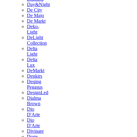
Day&Night
De City
De Majo
De Markt
Deko-
Light
DeLight
Collection
Delta
Light
Delta
Lux
DeMarkt
Denkirs
Deqing
Pegasus
DesignLed
Dialma
Brown
Dio
D'Arte
Dio
D'Arte
Divinare
Doge