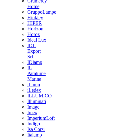
Gramercy
Home
GruppoLampe
Hinkley
HIPER
Horizon
Horoz
Ideal Lux
IDL
Export
Srl.
IDlamp
IL
Paralume
Marina
iLamp
iLedex
ILLUMICO
Illuminati
Image
Imex
ImperiumLoft
Indigo
Isa Corsi
Italamp