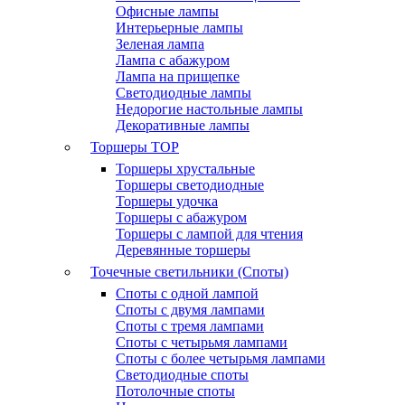
Офисные лампы
Интерьерные лампы
Зеленая лампа
Лампа с абажуром
Лампа на прищепке
Светодиодные лампы
Недорогие настольные лампы
Декоративные лампы
Торшеры
TOP
Торшеры хрустальные
Торшеры светодиодные
Торшеры удочка
Торшеры с абажуром
Торшеры с лампой для чтения
Деревянные торшеры
Точечные светильники (Споты)
Споты с одной лампой
Споты с двумя лампами
Споты с тремя лампами
Споты с четырьмя лампами
Споты с более четырьмя лампами
Светодиодные споты
Потолочные споты