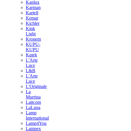
Kanlux
Karman
Kartell
Kemar
Kichler
Kink
Light
Kronem
KUPU-
KUPU
Kutek
L'Arte
Luce
L&B
L'Arte
Luce
L'Originale
La
Murrina
Laitcom
LaLuna
Lamp
International
Lamp4You
Lampex