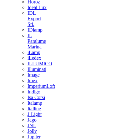
Horoz
Ideal Lux
IDL
Export
Srl.
IDlamp
IL
Paralume
Marina
iLamp
iLedex
ILLUMICO
Illuminati
Image
Imex
ImperiumLoft
Indigo
Isa Corsi
Italamp
Italline
J-Light
Jago
JNL
Jolly
Jupiter