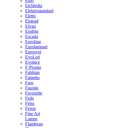
Eglo
Eichholtz
Elektrostandard
Eletto
Elstead
Elvan
Emibig
Escada
Eurofase
Eurolampart
Eurosvet
EvoLed
Evoluce
F-Promo
Fabbian
Fametto
Faro
Faustig
Favourite
Fede
Feiss
Feron
Fine Art
Lamps
Flambeau