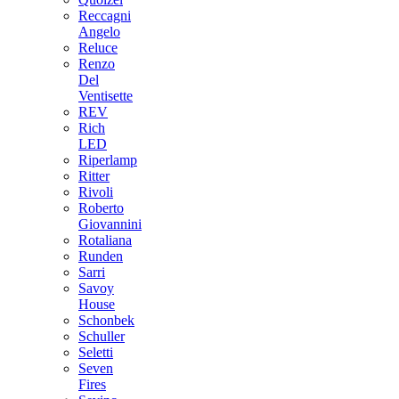
Reccagni
Angelo
Reluce
Renzo
Del
Ventisette
REV
Rich
LED
Riperlamp
Ritter
Rivoli
Roberto
Giovannini
Rotaliana
Runden
Sarri
Savoy
House
Schonbek
Schuller
Seletti
Seven
Fires