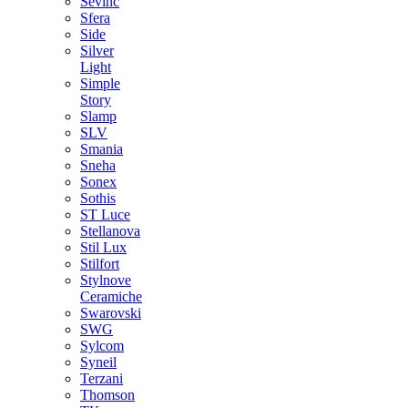
Sevinc
Sfera
Side
Silver
Light
Simple
Story
Slamp
SLV
Smania
Sneha
Sonex
Sothis
ST Luce
Stellanova
Stil Lux
Stilfort
Stylnove
Ceramiche
Swarovski
SWG
Sylcom
Syneil
Terzani
Thomson