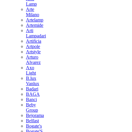
Lamp
Arte
Milano
Artelamp
Artemide
Arti
Lampadari
Artificia
Artpole
Artstyle
Arturo
Alvarez
Axo
Light
B.lux
Vanlux
Badari
BAGA
Banci
Beby
Group
Bejorama
Belfast
Bogate's
Bogate'S