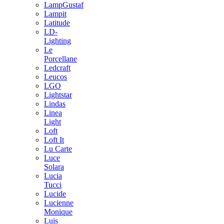
LampGustaf
Lampit
Latitude
LD-
Lighting
Le
Porcellane
Ledcraft
Leucos
LGO
Lightstar
Lindas
Linea
Light
Loft
Loft It
Lu Carte
Luce
Solara
Lucia
Tucci
Lucide
Lucienne
Monique
Luis