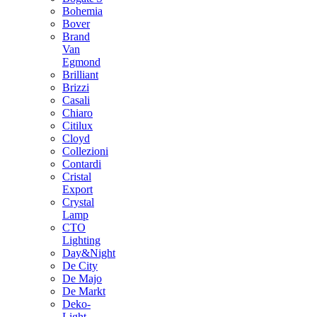
Bohemia
Bover
Brand
Van
Egmond
Brilliant
Brizzi
Casali
Chiaro
Citilux
Cloyd
Collezioni
Contardi
Cristal
Export
Crystal
Lamp
CTO
Lighting
Day&Night
De City
De Majo
De Markt
Deko-
Light