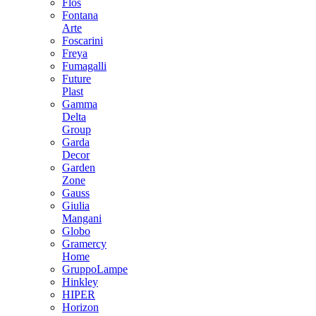
Flos
Fontana
Arte
Foscarini
Freya
Fumagalli
Future
Plast
Gamma
Delta
Group
Garda
Decor
Garden
Zone
Gauss
Giulia
Mangani
Globo
Gramercy
Home
GruppoLampe
Hinkley
HIPER
Horizon