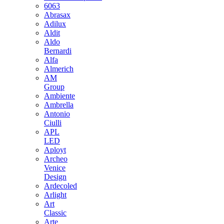
6063
Abrasax
Adilux
Aldit
Aldo
Bernardi
Alfa
Almerich
AM
Group
Ambiente
Ambrella
Antonio
Ciulli
APL
LED
Aployt
Archeo
Venice
Design
Ardecoled
Arlight
Art
Classic
Arte