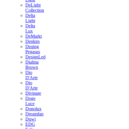
DeLight
Collection
Delta
Light
Delta
Lux
DeMarkt
Denkirs
Deqing
Pegasus
DesignLed
Dialma
Brown
Dio
D'Arte
Dio
D'Arte
Divinare
Doge
Luce
Donolux
Dreamfan
Duwi
EDG