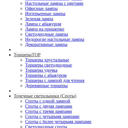
Настольные лампы с цветами
Офисные лампы
Интерьерные лампы
Зеленая лампа
Лампа с абажуром
Лампа на прищепке
Светодиодные лампы
Недорогие настольные лампы
Декоративные лампы
Торшеры
TOP
Торшеры хрустальные
Торшеры светодиодные
Торшеры удочка
Торшеры с абажуром
Торшеры с лампой для чтения
Деревянные торшеры
Точечные светильники (Споты)
Споты с одной лампой
Споты с двумя лампами
Споты с тремя лампами
Споты с четырьмя лампами
Споты с более четырьмя лампами
Светодиодные споты