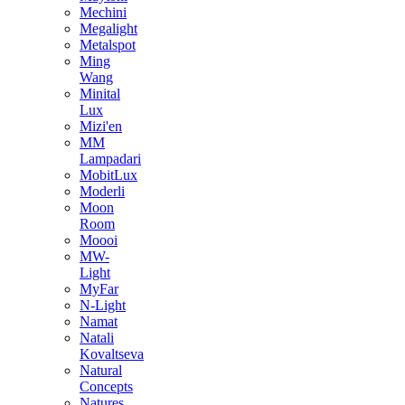
Mechini
Megalight
Metalspot
Ming
Wang
Minital
Lux
Mizi'en
MM
Lampadari
MobitLux
Moderli
Moon
Room
Moooi
MW-
Light
MyFar
N-Light
Namat
Natali
Kovaltseva
Natural
Concepts
Natures